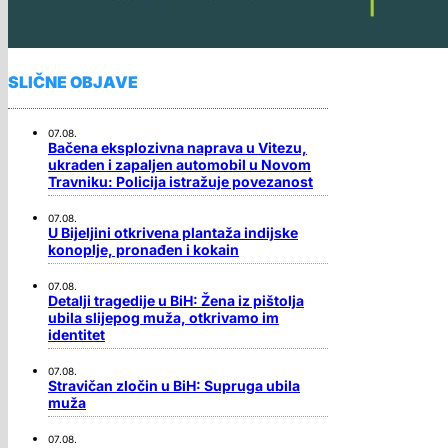
SLIČNE OBJAVE
07.08.
Bačena eksplozivna naprava u Vitezu,
ukraden i zapaljen automobil u Novom
Travniku: Policija istražuje povezanost
07.08.
​U Bijeljini otkrivena plantaža indijske
konoplje, pronađen i kokain
07.08.
Detalji tragedije u BiH: Žena iz pištolja
ubila slijepog muža, otkrivamo im
identitet
07.08.
Stravičan zločin u BiH: Supruga ubila
muža
07.08.