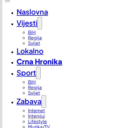
Naslovna
Vijesti
BiH
Regija
Svijet
Lokalno
Crna Hronika
Sport
BiH
Regija
Svijet
Zabava
Internet
Intervjui
Lifestyle
Muzika/TV