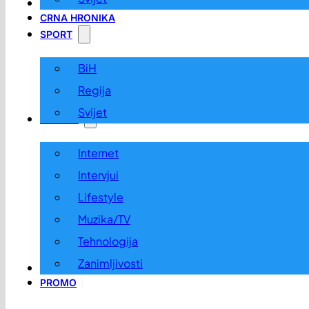
LOKALNO
CRNA HRONIKA
SPORT
BiH
Regija
Svijet
ZABAVA
Internet
Intervjui
Lifestyle
Muzika/TV
Tehnologija
Zanimljivosti
OGLASI I KONKURSI
PROMO