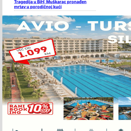
Tragedija u BiH: Muškarac pronađen
mrtav u porodičnoj kući