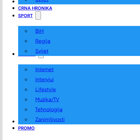
LOKALNO
CRNA HRONIKA
SPORT
BiH
Regija
Svijet
ZABAVA
Internet
Intervjui
Lifestyle
Muzika/TV
Tehnologija
Zanimljivosti
OGLASI I KONKURSI
PROMO