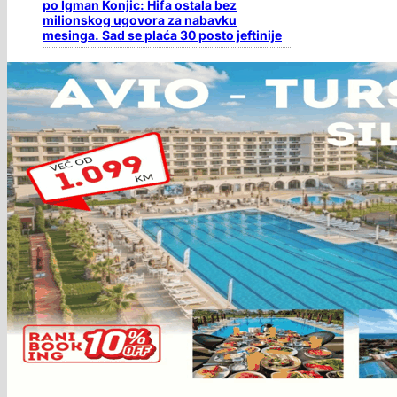
po Igman Konjic: Hifa ostala bez
milionskog ugovora za nabavku
mesinga. Sad se plaća 30 posto jeftinije