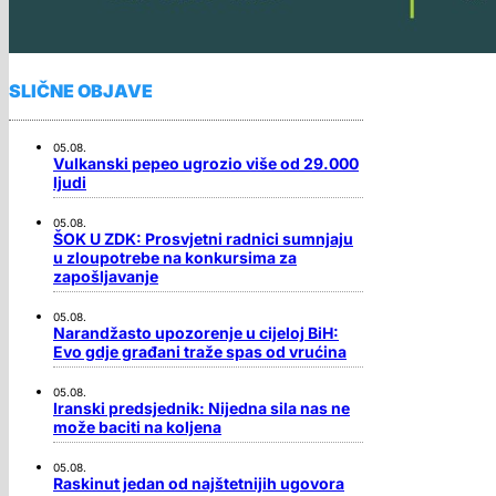
SLIČNE OBJAVE
05.08.
Vulkanski pepeo ugrozio više od 29.000
ljudi
05.08.
ŠOK U ZDK: Prosvjetni radnici sumnjaju
u zloupotrebe na konkursima za
zapošljavanje
05.08.
Narandžasto upozorenje u cijeloj BiH:
Evo gdje građani traže spas od vrućina
05.08.
Iranski predsjednik: Nijedna sila nas ne
može baciti na koljena
05.08.
Raskinut jedan od najštetnijih ugovora