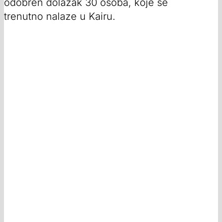
odobren dolazak 30 osoba, koje se
trenutno nalaze u Kairu.