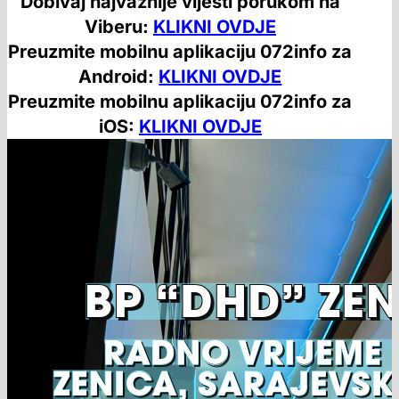
Dobivaj najvažnije vijesti porukom na
Viberu:
KLIKNI OVDJE
Preuzmite mobilnu aplikaciju 072info za
Android:
KLIKNI OVDJE
Preuzmite mobilnu aplikaciju 072info za
iOS:
KLIKNI OVDJE