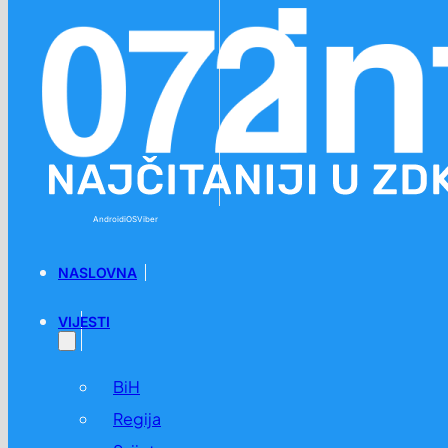
Preskoči na glavni sadržaj
Preskoči na podnožje
Android
iOS
Viber
NASLOVNA
VIJESTI
BiH
Regija