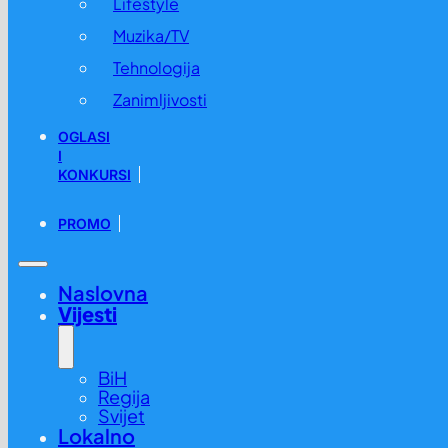
Lifestyle
Muzika/TV
Tehnologija
Zanimljivosti
OGLASI
I
KONKURSI
PROMO
Naslovna
Vijesti
BiH
Regija
Svijet
Lokalno