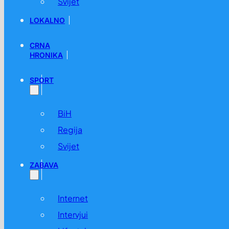
Svijet
LOKALNO
CRNA
HRONIKA
SPORT
BiH
Regija
Svijet
ZABAVA
Internet
Intervjui