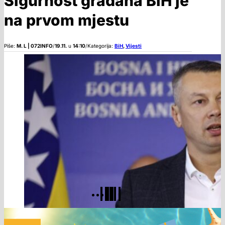
Sigurnost građana BiH je
na prvom mjestu
Piše:
M. L | 072INFO
/
19.11.
u
14:10
/
Kategorija:
BiH
,
Vijesti