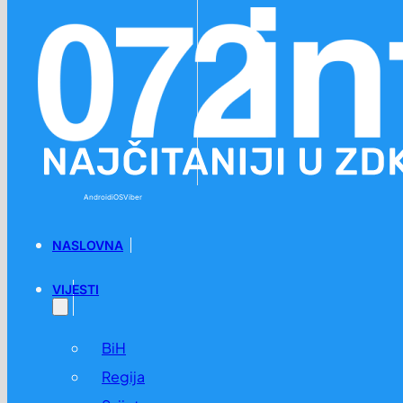
Preskoči na glavni sadržaj
Preskoči na podnožje
Android
iOS
Viber
NASLOVNA
VIJESTI
BiH
Regija