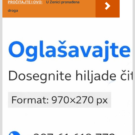
PROČITAJTE I OVO:
U Zenici pronađena
droga