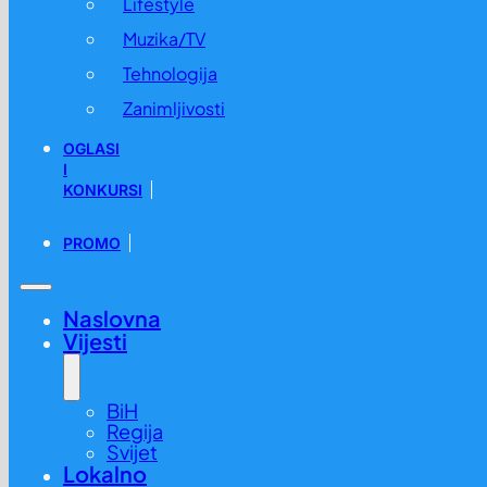
Lifestyle
Muzika/TV
Tehnologija
Zanimljivosti
OGLASI
I
KONKURSI
PROMO
Naslovna
Vijesti
BiH
Regija
Svijet
Lokalno