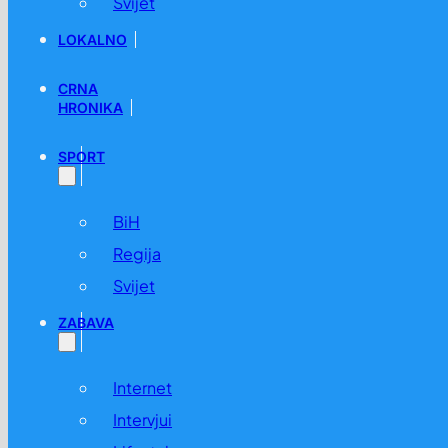
Svijet
LOKALNO
CRNA
HRONIKA
SPORT
BiH
Regija
Svijet
ZABAVA
Internet
Intervjui