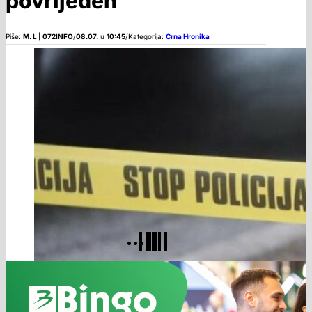
povrijeđen
Piše:
M. L | 072INFO
/
08.07.
u
10:45
/
Kategorija:
Crna Hronika