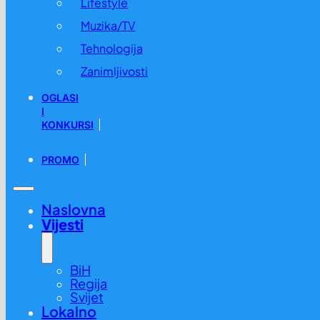
Lifestyle
Muzika/TV
Tehnologija
Zanimljivosti
OGLASI
I
KONKURSI
PROMO
Naslovna
Vijesti
BiH
Regija
Svijet
Lokalno