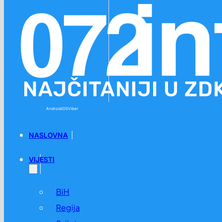
Preskoči na glavni sadržaj
Preskoči na podnožje
Android
iOS
Viber
NASLOVNA
VIJESTI
BiH
Regija