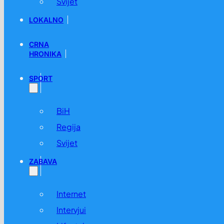
Svijet
LOKALNO
CRNA
HRONIKA
SPORT
BiH
Regija
Svijet
ZABAVA
Internet
Intervjui