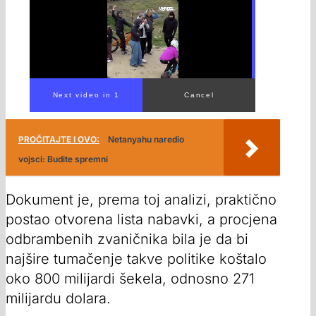
00:00
/
00:56
PROČITAJTE I OVO:
Netanyahu naredio
vojsci: Budite spremni
Dokument je, prema toj analizi, praktično
postao otvorena lista nabavki, a procjena
odbrambenih zvaničnika bila je da bi
najšire tumačenje takve politike koštalo
oko 800 milijardi šekela, odnosno 271
milijardu dolara.