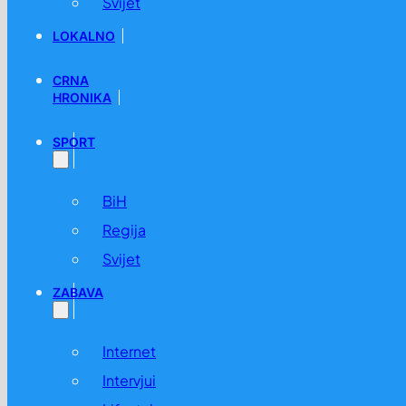
Svijet
LOKALNO
CRNA
HRONIKA
SPORT
BiH
Regija
Svijet
ZABAVA
Internet
Intervjui