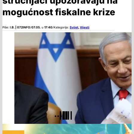
stručnjaci upozoravaju na
mogućnost fiskalne krize
Piše:
I.B. | 072INFO
/
07.05.
u
17:40
/
Kategorija:
Svijet
,
Vijesti