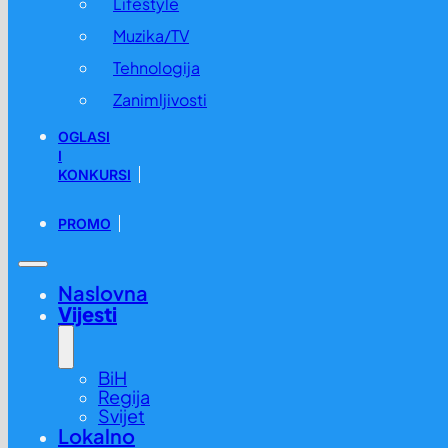
Lifestyle
Muzika/TV
Tehnologija
Zanimljivosti
OGLASI
I
KONKURSI
PROMO
Naslovna
Vijesti
BiH
Regija
Svijet
Lokalno