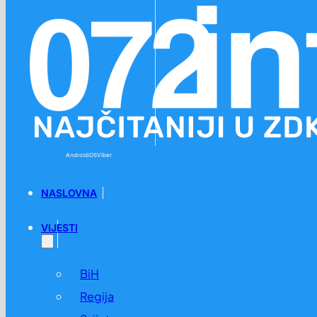
Preskoči na glavni sadržaj
Preskoči na podnožje
Android
iOS
Viber
NASLOVNA
VIJESTI
BiH
Regija