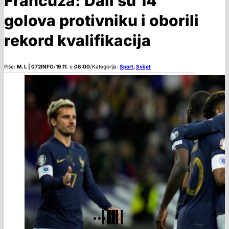
Francuza: Dali su 14
golova protivniku i oborili
rekord kvalifikacija
Piše:
M. L | 072INFO
/
19.11.
u
08:00
/
Kategorija:
Sport
,
Svijet