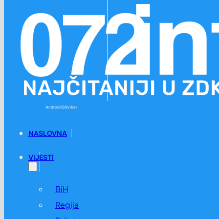
Preskoči na glavni sadržaj
Preskoči na podnožje
Android
iOS
Viber
NASLOVNA
VIJESTI
BiH
Regija