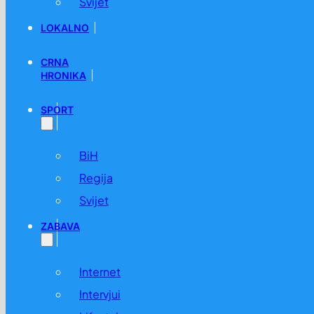
Svijet
LOKALNO
CRNA
HRONIKA
SPORT
BiH
Regija
Svijet
ZABAVA
Internet
Intervjui