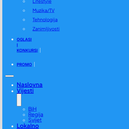
Lifestyle
Muzika/TV
Tehnologija
Zanimljivosti
OGLASI
I
KONKURSI
PROMO
Naslovna
Vijesti
BiH
Regija
Svijet
Lokalno