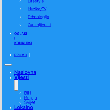
Lifestyle
Muzika/TV
Tehnologija
Zanimljivosti
OGLASI
I
KONKURSI
PROMO
Naslovna
Vijesti
BiH
Regija
Svijet
Lokalno