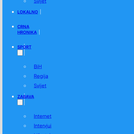
Svijet
LOKALNO
CRNA
HRONIKA
SPORT
BiH
Regija
Svijet
ZABAVA
Internet
Intervjui