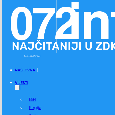
Preskoči na glavni sadržaj
Preskoči na podnožje
Android
iOS
Viber
NASLOVNA
VIJESTI
BiH
Regija