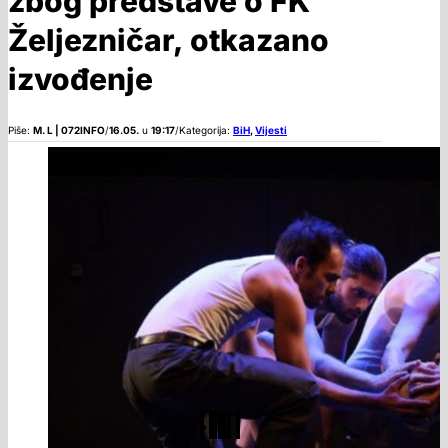
zbog predstave o FK
Željezničar, otkazano
izvođenje
Piše:
M. L | 072INFO
/
16.05.
u
19:17
/
Kategorija:
BiH
,
Vijesti