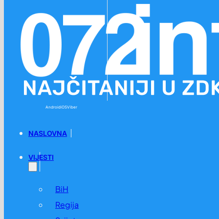
Preskoči na glavni sadržaj
Preskoči na podnožje
Android
iOS
Viber
NASLOVNA
VIJESTI
BiH
Regija