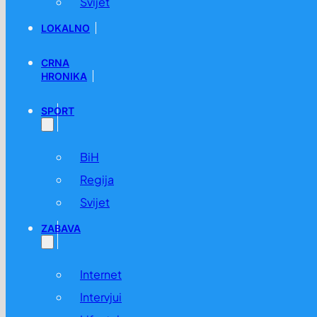
Svijet
LOKALNO
CRNA
HRONIKA
SPORT
BiH
Regija
Svijet
ZABAVA
Internet
Intervjui