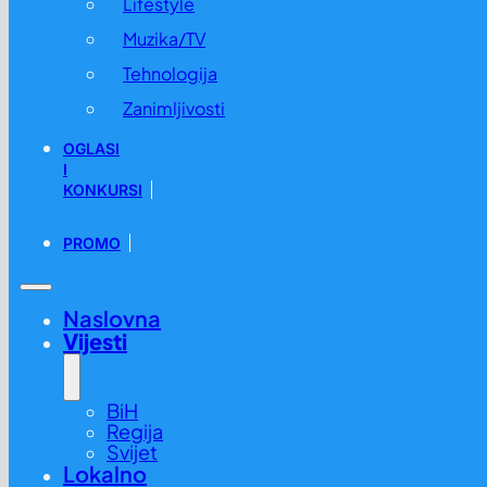
Lifestyle
Muzika/TV
Tehnologija
Zanimljivosti
OGLASI
I
KONKURSI
PROMO
Naslovna
Vijesti
BiH
Regija
Svijet
Lokalno