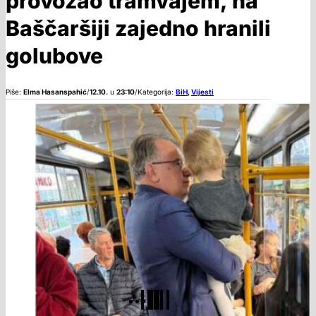
provozao tramvajem, na
Baščaršiji zajedno hranili
golubove
Piše:
Elma Hasanspahić
/
12.10.
u
23:10
/
Kategorija:
BiH
,
Vijesti