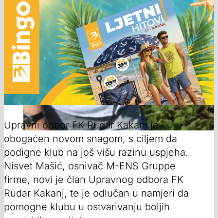
Upravni odbor FK Rudar Kakanj je
obogaćen novom snagom, s ciljem da
podigne klub na još višu razinu uspjeha.
Nisvet Mašić, osnivač M-ENS Gruppe
firme, novi je član Upravnog odbora FK
Rudar Kakanj, te je odlučan u namjeri da
pomogne klubu u ostvarivanju boljih