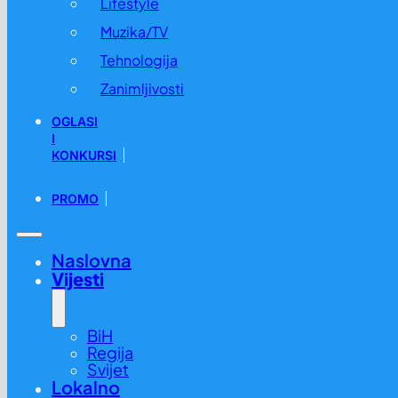
Lifestyle
Muzika/TV
Tehnologija
Zanimljivosti
OGLASI
I
KONKURSI
PROMO
Naslovna
Vijesti
BiH
Regija
Svijet
Lokalno