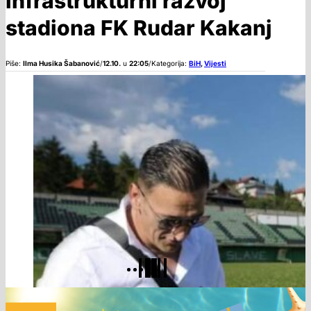
infrastrukturni razvoj
stadiona FK Rudar Kakanj
Piše:
Ilma Husika Šabanović
/
12.10.
u
22:05
/
Kategorija:
BiH
,
Vijesti