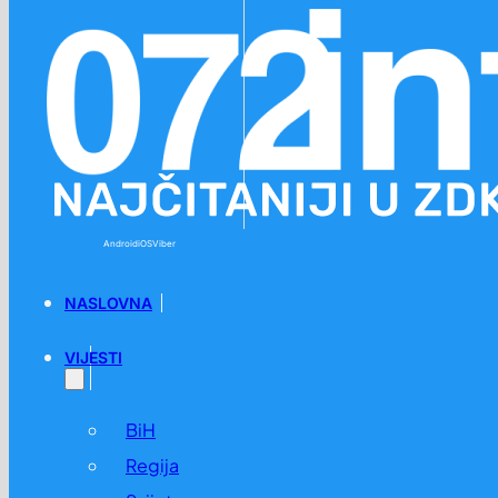
Preskoči na glavni sadržaj
Preskoči na podnožje
Android
iOS
Viber
NASLOVNA
VIJESTI
BiH
Regija