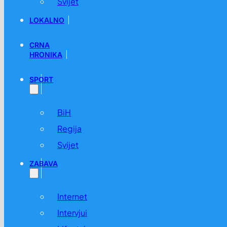
Svijet
LOKALNO
CRNA
HRONIKA
SPORT
BiH
Regija
Svijet
ZABAVA
Internet
Intervjui