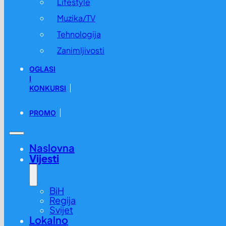
Lifestyle
Muzika/TV
Tehnologija
Zanimljivosti
OGLASI
I
KONKURSI
PROMO
Naslovna
Vijesti
BiH
Regija
Svijet
Lokalno