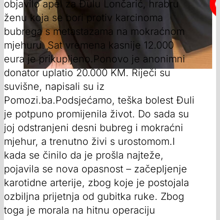
objavilo apel za Đulu Lončarić, hrabru
ženu koja se bori protiv karcinoma
bubrega s metastazama na mokraćnom
mjehuru. Sat vremena kasnije 12.000
eura je prikupljeno.Ponovo je anonimni
donator uplatio 20.000 KM. Riječi su
suvišne, napisali su iz
Pomozi.ba.Podsjećamo, teška bolest Đuli
je potpuno promijenila život. Do sada su
joj odstranjeni desni bubreg i mokraćni
mjehur, a trenutno živi s urostomom.I
kada se činilo da je prošla najteže,
pojavila se nova opasnost – začepljenje
karotidne arterije, zbog koje je postojala
ozbiljna prijetnja od gubitka ruke. Zbog
toga je morala na hitnu operaciju