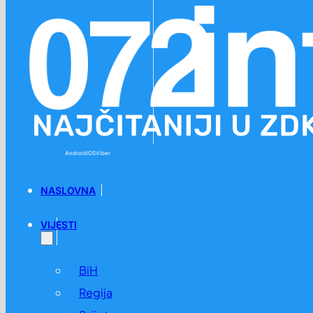
Preskoči na glavni sadržaj
Preskoči na podnožje
Android
iOS
Viber
NASLOVNA
VIJESTI
BiH
Regija