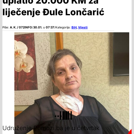
uplatio 20.000 KM za
liječenje Đule Lončarić
Piše:
A. K. / 072INFO
/
30.01.
u
07:37
/
Kategorija:
BiH
,
Vijesti
Udruženje Pomozi.ba je u četvrtak