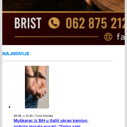
NAJNOVIJE
09.08. u 13:40 / Crna Hronika
Muškarac iz BiH u Italiji ukrao kamion,
policija morala pucati: “Samo sam