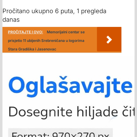
Pročitano ukupno 6 puta, 1 pregleda
danas
PROČITAJTE I OVO:
Memorijalni centar se
prisjetio 11 ubijenih Srebreničana u logorima
Stara Gradiška i Jasenovac