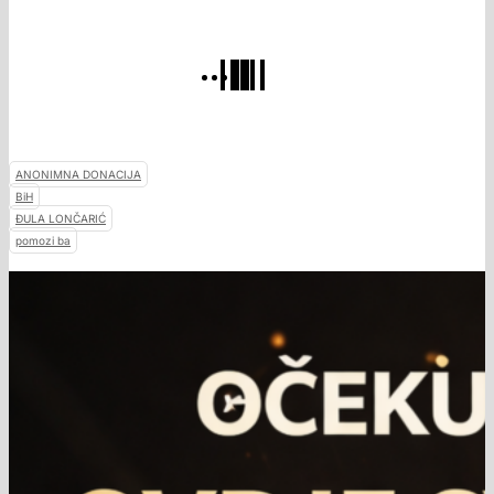
ANONIMNA DONACIJA
BiH
ĐULA LONČARIĆ
pomozi ba