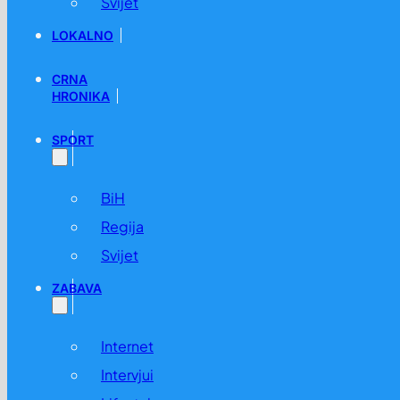
Svijet
LOKALNO
CRNA
HRONIKA
SPORT
BiH
Regija
Svijet
ZABAVA
Internet
Intervjui