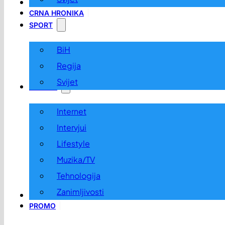
LOKALNO
CRNA HRONIKA
SPORT
BiH
Regija
Svijet
ZABAVA
Internet
Intervjui
Lifestyle
Muzika/TV
Tehnologija
Zanimljivosti
OGLASI I KONKURSI
PROMO