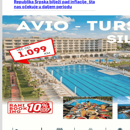
Republika Srpska bilježi pad inflacije, šta
nas očekuje u daljem periodu