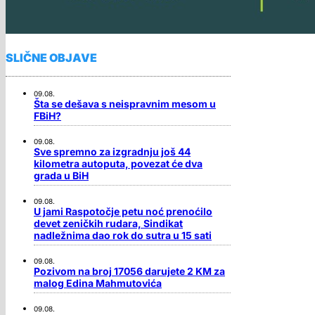
SLIČNE OBJAVE
09.08.
Šta se dešava s neispravnim mesom u
FBiH?
09.08.
Sve spremno za izgradnju još 44
kilometra autoputa, povezat će dva
grada u BiH
09.08.
U jami Raspotočje petu noć prenoćilo
devet zeničkih rudara, Sindikat
nadležnima dao rok do sutra u 15 sati
09.08.
Pozivom na broj 17056 darujete 2 KM za
malog Edina Mahmutovića
09.08.