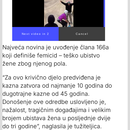
00:00
/
00:56
Najveća novina je uvođenje člana 166a
koji definiše femicid – teško ubistvo
žene zbog njenog pola.
“Za ovo krivično djelo predviđena je
kazna zatvora od najmanje 10 godina do
dugotrajne kazne od 45 godina.
Donošenje ove odredbe uslovljeno je,
nažalost, tragičnim događajima i velikim
brojem ubistava žena u posljednje dvije
do tri godine”, naglasila je tužiteljica.