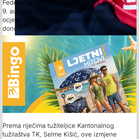
Federacije BiH, koje su stupile na snagu
9. augusta 2025. godine, stručnjaci
ocjenjuju kao najopsežnije od njegovog
donošenja 2003. godine.
Prema riječima tužiteljice Kantonalnog
tužilaštva TK, Selme Kišić, ove izmjene