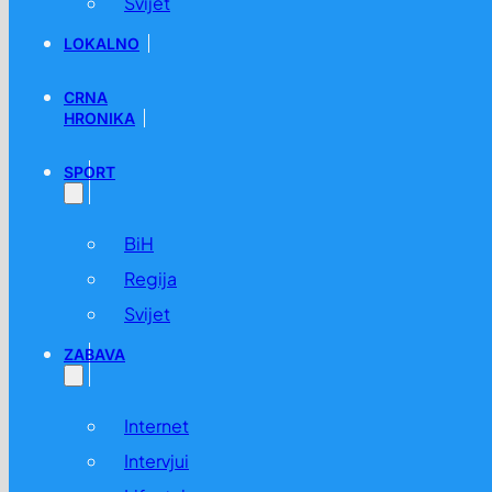
Svijet
LOKALNO
CRNA
HRONIKA
SPORT
BiH
Regija
Svijet
ZABAVA
Internet
Intervjui