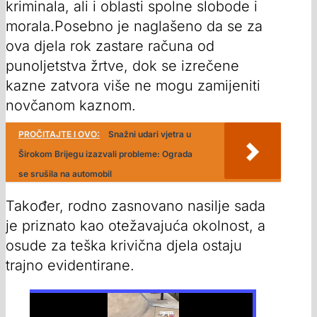
kriminala, ali i oblasti spolne slobode i
morala.Posebno je naglašeno da se za
ova djela rok zastare računa od
punoljetstva žrtve, dok se izrečene
kazne zatvora više ne mogu zamijeniti
novčanom kaznom.
PROČITAJTE I OVO:
Snažni udari vjetra u
Širokom Brijegu izazvali probleme: Ograda
se srušila na automobil
Također, rodno zasnovano nasilje sada
je priznato kao otežavajuća okolnost, a
osude za teška krivična djela ostaju
trajno evidentirane.