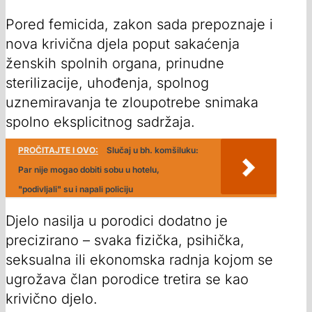
Pored femicida, zakon sada prepoznaje i
nova krivična djela poput sakaćenja
ženskih spolnih organa, prinudne
sterilizacije, uhođenja, spolnog
uznemiravanja te zloupotrebe snimaka
spolno eksplicitnog sadržaja.
PROČITAJTE I OVO:
Slučaj u bh. komšiluku:
Par nije mogao dobiti sobu u hotelu,
"podivljali" su i napali policiju
Djelo nasilja u porodici dodatno je
precizirano – svaka fizička, psihička,
seksualna ili ekonomska radnja kojom se
ugrožava član porodice tretira se kao
krivično djelo.