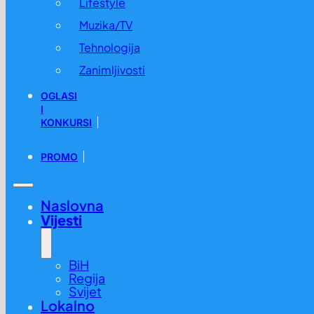
Lifestyle
Muzika/TV
Tehnologija
Zanimljivosti
OGLASI
I
KONKURSI
PROMO
Naslovna
Vijesti
BiH
Regija
Svijet
Lokalno