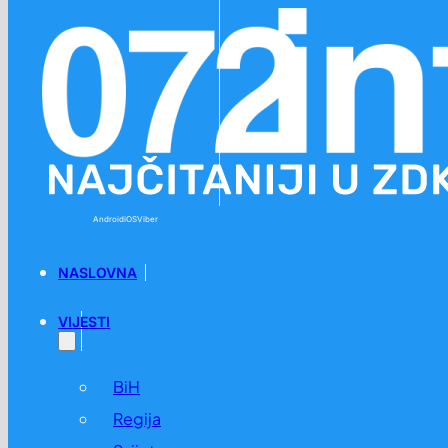
Preskoči na glavni sadržaj
Preskoči na podnožje
Android
iOS
Viber
NASLOVNA
VIJESTI
BiH
Regija