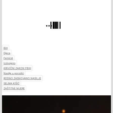
BiH
Djeca
Femicid
Izdvojeno
KRIVIČNI ZAKON FBIH
Nasilje u porodici
RODNO ZASNOVANO NASILJE
SELMA KIŠIĆ
ZAŠTITNE MJERE