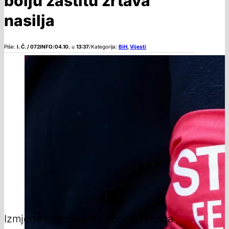
bolju zaštitu žrtava
nasilja
Piše:
I. Č. / 072INFO
/
04.10.
u
13:37
/
Kategorija:
BiH
,
Vijesti
Izmjene i dopune Krivičnog zakona