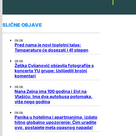
SLIČNE OBJAVE
09.08.
Pred nama je novi toplotni talas:
Temperature će dosezati i 41 stepen
09.08.
Željka Cvijanović objavila fotografije s
koncerta YU grupe: Uslijedili brojni
komentari
09.08.
Nana Zejna ima 100 godina i živi na
Vlašiću: Ima dva autobusa potomaka,
više nego godina
09.08.
Panika u hotelima i apartmanima, izdato
hitno globalno upozorenje: Čim uradite
ovo, postajete meta opasnog napada!