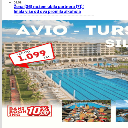
09.08.
Žena (36) nožem ubila partnera (71):
Imala više od dva promila alkohola