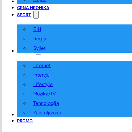
LOKALNO
CRNA HRONIKA
SPORT
BiH
Regija
Svijet
ZABAVA
Internet
Intervjui
Lifestyle
Muzika/TV
Tehnologija
Zanimljivosti
OGLASI I KONKURSI
PROMO