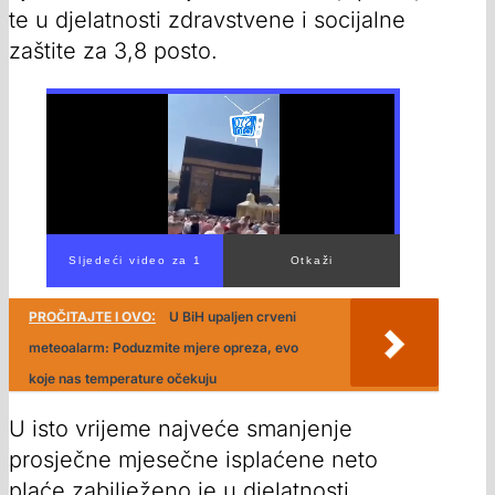
te u djelatnosti zdravstvene i socijalne
zaštite za 3,8 posto.
00:00
/
02:26
PROČITAJTE I OVO:
U BiH upaljen crveni
meteoalarm: Poduzmite mjere opreza, evo
koje nas temperature očekuju
U isto vrijeme najveće smanjenje
prosječne mjesečne isplaćene neto
plaće zabilježeno je u djelatnosti