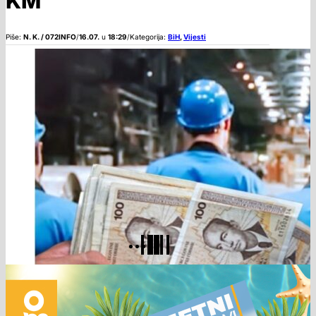
KM
Piše:
N. K. / 072INFO
/
16.07.
u
18:29
/
Kategorija:
BiH
,
Vijesti