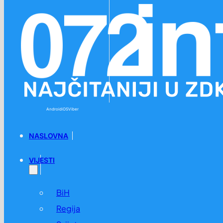
Preskoči na glavni sadržaj
Preskoči na podnožje
Android
iOS
Viber
NASLOVNA
VIJESTI
BiH
Regija