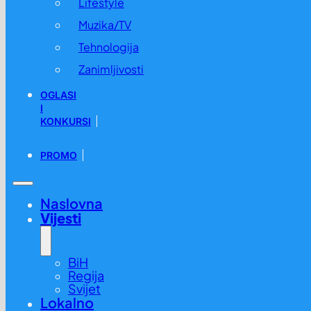
Lifestyle
Muzika/TV
Tehnologija
Zanimljivosti
OGLASI
I
KONKURSI
PROMO
Naslovna
Vijesti
BiH
Regija
Svijet
Lokalno