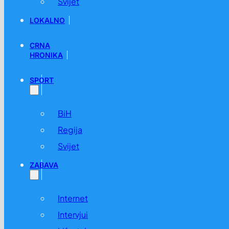
Svijet
LOKALNO
CRNA
HRONIKA
SPORT
BiH
Regija
Svijet
ZABAVA
Internet
Intervjui