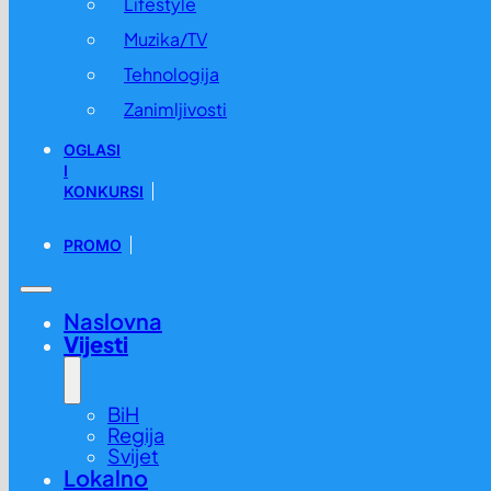
Lifestyle
Muzika/TV
Tehnologija
Zanimljivosti
OGLASI
I
KONKURSI
PROMO
Naslovna
Vijesti
BiH
Regija
Svijet
Lokalno