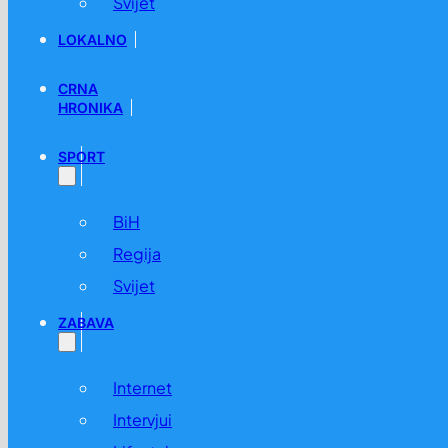
Svijet
LOKALNO
CRNA
HRONIKA
SPORT
BiH
Regija
Svijet
ZABAVA
Internet
Intervjui