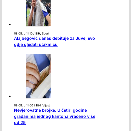
08.08. u 11:10 / BiH, Sport
Alajbegović danas debituje za Juve, evo
gdje gledati utakmicu
08.08. u 11:00 / BiH, Vijesti
Nevjerovatne brojke: U četiri godine
građanima jednog kantona vraćeno više
od 25