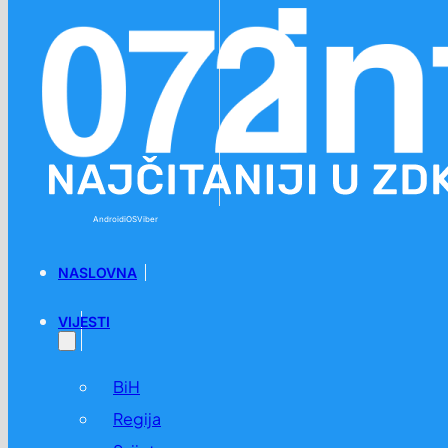
Preskoči na glavni sadržaj
Preskoči na podnožje
Android
iOS
Viber
NASLOVNA
VIJESTI
BiH
Regija