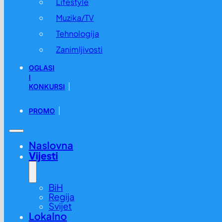
Lifestyle
Muzika/TV
Tehnologija
Zanimljivosti
OGLASI
I
KONKURSI
PROMO
Naslovna
Vijesti
BiH
Regija
Svijet
Lokalno