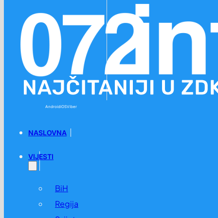
Preskoči na glavni sadržaj
Preskoči na podnožje
Android
iOS
Viber
NASLOVNA
VIJESTI
BiH
Regija