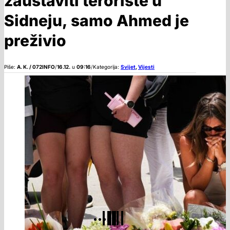
zaustaviti teroriste u
Sidneju, samo Ahmed je
preživio
Piše:
A. K. / 072INFO
/
16.12.
u
09:16
/
Kategorija:
Svijet
,
Vijesti