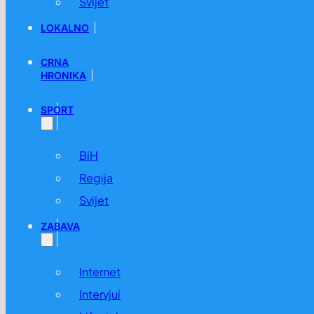
Svijet
LOKALNO
CRNA
HRONIKA
SPORT
BiH
Regija
Svijet
ZABAVA
Internet
Intervjui