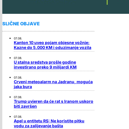
SLIČNE OBJAVE
07.08.
Kanton 10 uveo pojam objesne vožnje:
Kazne do 5.000 KM i oduzimanje vozila
07.08.
U stalna sredstva prošle godine
investirano preko 9 milijardi KM
07.08.
Crveni meteoalarm na Jadranu, moguća
jaka bura
07.08.
Trump uvjeren da će rat s Iranom uskoro
biti završen
07.08.
Apel u entitetu RS: Ne koristite pitku
vodu za zalijevanje bašta