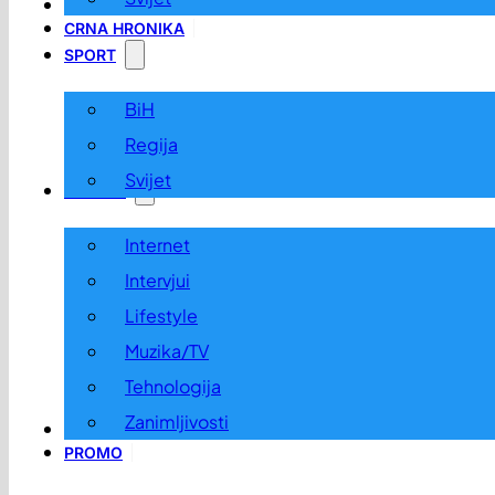
LOKALNO
CRNA HRONIKA
SPORT
BiH
Regija
Svijet
ZABAVA
Internet
Intervjui
Lifestyle
Muzika/TV
Tehnologija
Zanimljivosti
OGLASI I KONKURSI
PROMO