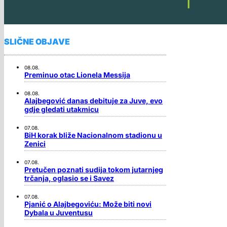
SLIČNE OBJAVE
08.08.
Preminuo otac Lionela Messija
08.08.
Alajbegović danas debituje za Juve, evo
gdje gledati utakmicu
07.08.
BiH korak bliže Nacionalnom stadionu u
Zenici
07.08.
Pretučen poznati sudija tokom jutarnjeg
trčanja, oglasio se i Savez
07.08.
Pjanić o Alajbegoviću: Može biti novi
Dybala u Juventusu