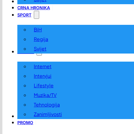
LOKALNO
CRNA HRONIKA
SPORT
BiH
Regija
Svijet
ZABAVA
Internet
Intervjui
Lifestyle
Muzika/TV
Tehnologija
Zanimljivosti
OGLASI I KONKURSI
PROMO