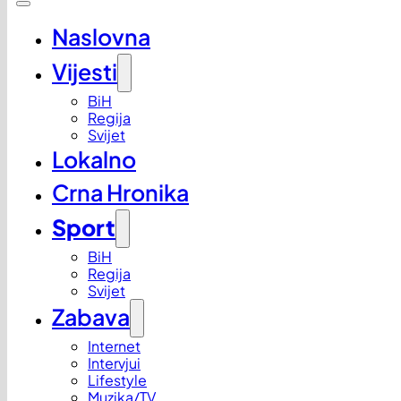
Naslovna
Vijesti
BiH
Regija
Svijet
Lokalno
Crna Hronika
Sport
BiH
Regija
Svijet
Zabava
Internet
Intervjui
Lifestyle
Muzika/TV