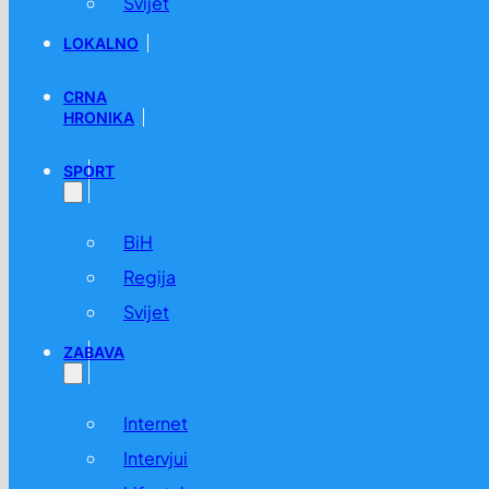
Svijet
LOKALNO
CRNA
HRONIKA
SPORT
BiH
Regija
Svijet
ZABAVA
Internet
Intervjui