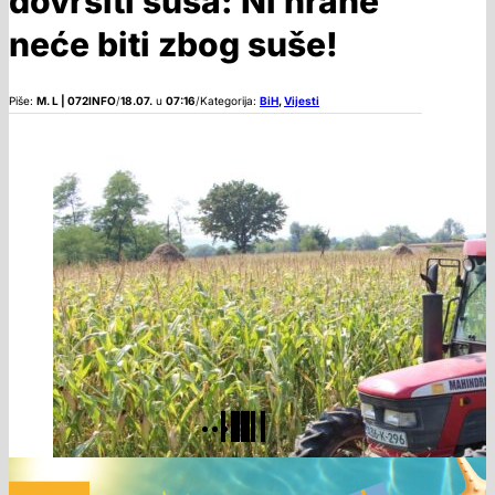
dovršiti suša: Ni hrane
neće biti zbog suše!
Piše:
M. L | 072INFO
/
18.07.
u
07:16
/
Kategorija:
BiH
,
Vijesti