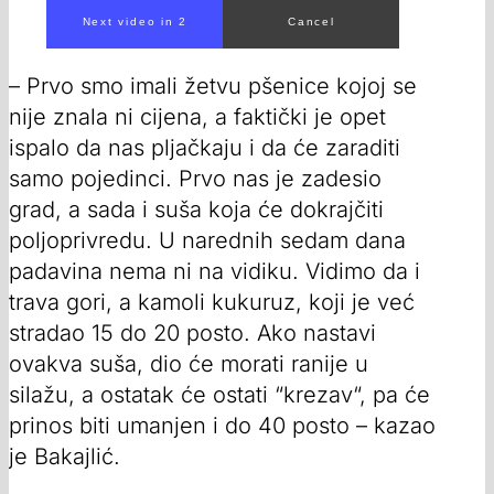
Next video in 1
Cancel
– Prvo smo imali žetvu pšenice kojoj se
nije znala ni cijena, a faktički je opet
ispalo da nas pljačkaju i da će zaraditi
samo pojedinci. Prvo nas je zadesio
grad, a sada i suša koja će dokrajčiti
poljoprivredu. U narednih sedam dana
padavina nema ni na vidiku. Vidimo da i
trava gori, a kamoli kukuruz, koji je već
stradao 15 do 20 posto. Ako nastavi
ovakva suša, dio će morati ranije u
silažu, a ostatak će ostati “krezav“, pa će
prinos biti umanjen i do 40 posto – kazao
je Bakajlić.