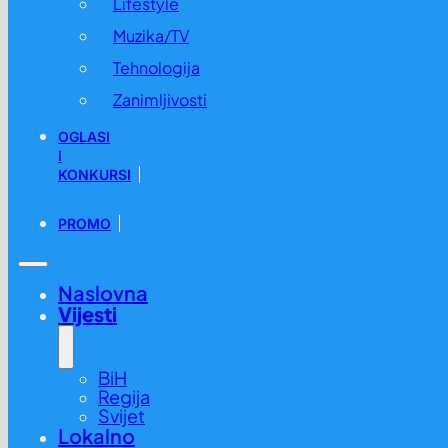
Lifestyle
Muzika/TV
Tehnologija
Zanimljivosti
OGLASI
I
KONKURSI
PROMO
Naslovna
Vijesti
BiH
Regija
Svijet
Lokalno