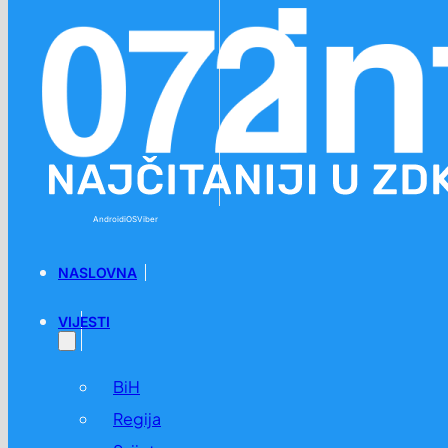
Preskoči na glavni sadržaj
Preskoči na podnožje
Android
iOS
Viber
NASLOVNA
VIJESTI
BiH
Regija