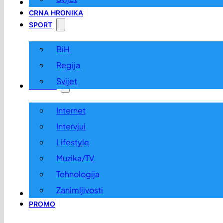
LOKALNO
CRNA HRONIKA
SPORT
BiH
Regija
Svijet
ZABAVA
Internet
Intervjui
Lifestyle
Muzika/TV
Tehnologija
Zanimljivosti
OGLASI I KONKURSI
PROMO