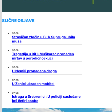
SLIČNE OBJAVE
07.08.
Stravičan zločin u BiH: Supruga ubila
muža
07.08.
Tragedija u BiH: Muškarac pronađen
mrtav u porodičnoj kući
07.08.
U Nemili pronađena droga
07.08.
U Zenici ukraden mobitel
07.08.
Istraga u Srebrenici: U policiji saslušane
još četiri osobe