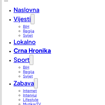
Naslovna
Vijesti
BiH
Regija
Svijet
Lokalno
Crna Hronika
Sport
BiH
Regija
Svijet
Zabava
Internet
Intervjui
Lifestyle
Muzika/TV