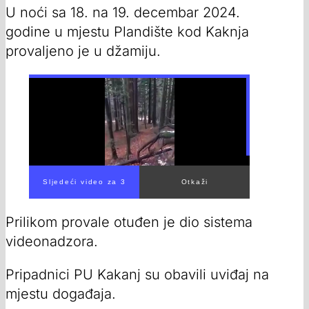
U noći sa 18. na 19. decembar 2024.
godine u mjestu Plandište kod Kaknja
provaljeno je u džamiju.
Sljedeći video za 1
Otkaži
Prilikom provale otuđen je dio sistema
videonadzora.
Pripadnici PU Kakanj su obavili uviđaj na
mjestu događaja.