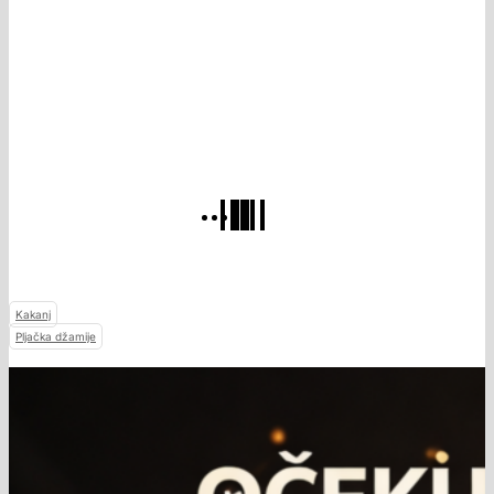
Kakanj
Pljačka džamije