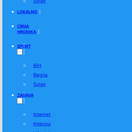
Svijet
LOKALNO
CRNA
HRONIKA
SPORT
BiH
Regija
Svijet
ZABAVA
Internet
Intervjui