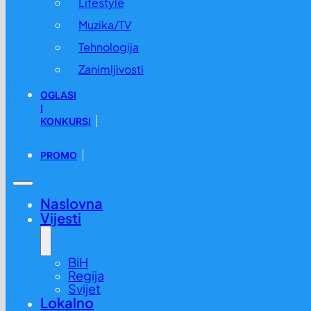
Lifestyle
Muzika/TV
Tehnologija
Zanimljivosti
OGLASI
I
KONKURSI
PROMO
Naslovna
Vijesti
BiH
Regija
Svijet
Lokalno