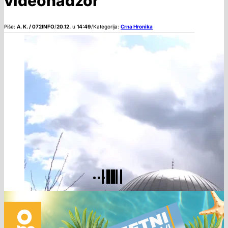
videonadzor
Piše:
A. K. / 072INFO
/
20.12.
u
14:49
/
Kategorija:
Crna Hronika