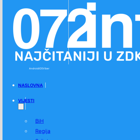
Preskoči na glavni sadržaj
Preskoči na podnožje
Android
iOS
Viber
NASLOVNA
VIJESTI
BiH
Regija