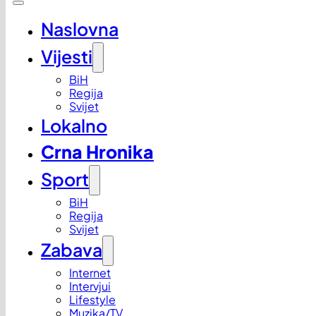
Naslovna
Vijesti
BiH
Regija
Svijet
Lokalno
Crna Hronika
Sport
BiH
Regija
Svijet
Zabava
Internet
Intervjui
Lifestyle
Muzika/TV