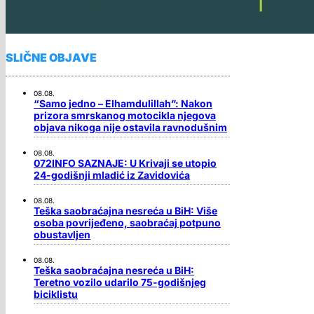
SLIČNE OBJAVE
08.08.
“Samo jedno – Elhamdulillah”: Nakon
prizora smrskanog motocikla njegova
objava nikoga nije ostavila ravnodušnim
08.08.
072INFO SAZNAJE: U Krivaji se utopio
24-godišnji mladić iz Zavidovića
08.08.
Teška saobraćajna nesreća u BiH: Više
osoba povrijeđeno, saobraćaj potpuno
obustavljen
08.08.
Teška saobraćajna nesreća u BiH:
Teretno vozilo udarilo 75-godišnjeg
biciklistu