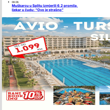
08.08.
Muškarcu u Splitu izmjerili 6,2 promila,
ljekar u čudu: “Ovo je strašno”