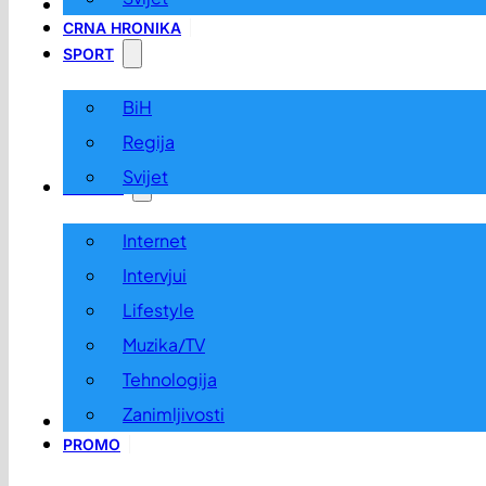
LOKALNO
CRNA HRONIKA
SPORT
BiH
Regija
Svijet
ZABAVA
Internet
Intervjui
Lifestyle
Muzika/TV
Tehnologija
Zanimljivosti
OGLASI I KONKURSI
PROMO