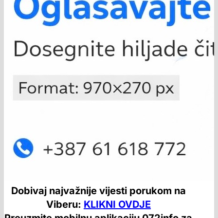
Dobivaj najvažnije vijesti porukom na
Viberu:
KLIKNI OVDJE
Preuzmite mobilnu aplikaciju 072info za