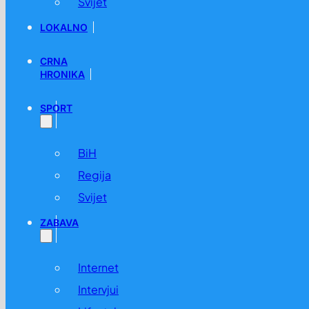
Svijet
LOKALNO
CRNA
HRONIKA
SPORT
BiH
Regija
Svijet
ZABAVA
Internet
Intervjui