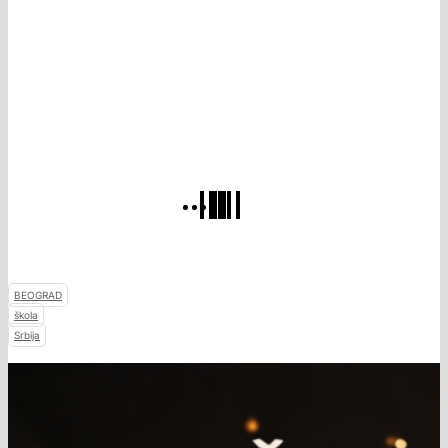
BEOGRAD
škola
Srbija