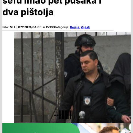
sefu imao pet pušaka i
dva pištolja
Piše:
M. L | 072INFO
/
04.05.
u
15:10
/
Kategorija:
Regija
,
Vijesti