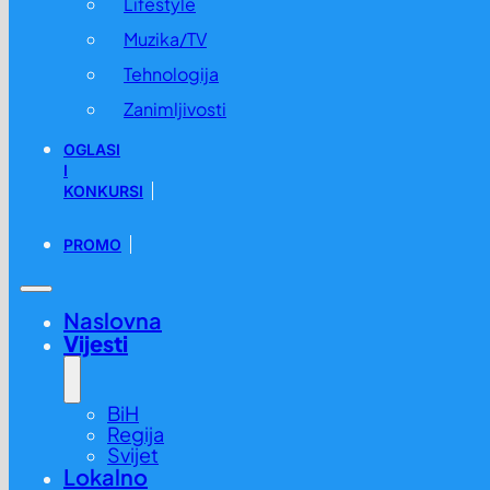
Lifestyle
Muzika/TV
Tehnologija
Zanimljivosti
OGLASI
I
KONKURSI
PROMO
Naslovna
Vijesti
BiH
Regija
Svijet
Lokalno