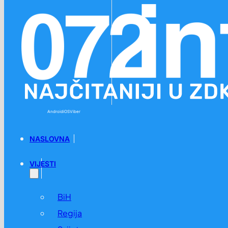
Preskoči na glavni sadržaj
Preskoči na podnožje
Android
iOS
Viber
NASLOVNA
VIJESTI
BiH
Regija