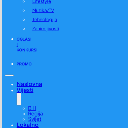
Lifestyle
Muzika/TV
Tehnologija
Zanimljivosti
OGLASI
I
KONKURSI
PROMO
Naslovna
Vijesti
BiH
Regija
Svijet
Lokalno