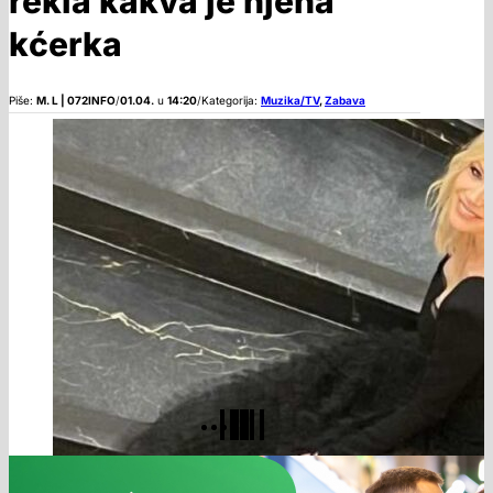
rekla kakva je njena
kćerka
Piše:
M. L | 072INFO
/
01.04.
u
14:20
/
Kategorija:
Muzika/TV
,
Zabava