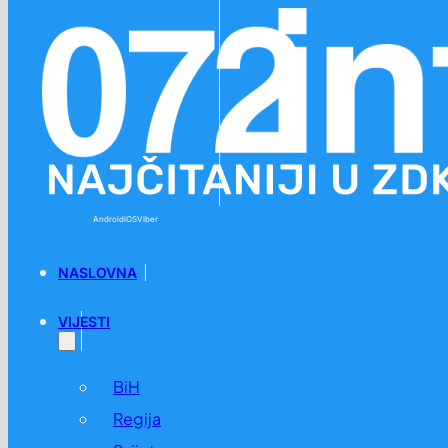
Preskoči na glavni sadržaj
Preskoči na podnožje
Android
iOS
Viber
NASLOVNA
VIJESTI
BiH
Regija