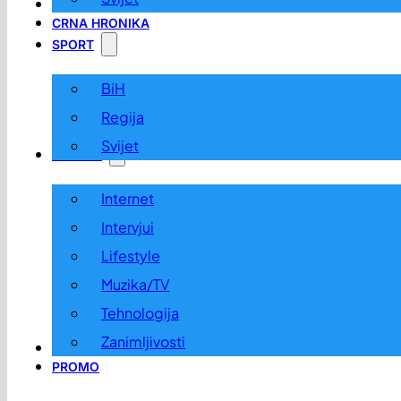
LOKALNO
CRNA HRONIKA
SPORT
BiH
Regija
Svijet
ZABAVA
Internet
Intervjui
Lifestyle
Muzika/TV
Tehnologija
Zanimljivosti
OGLASI I KONKURSI
PROMO