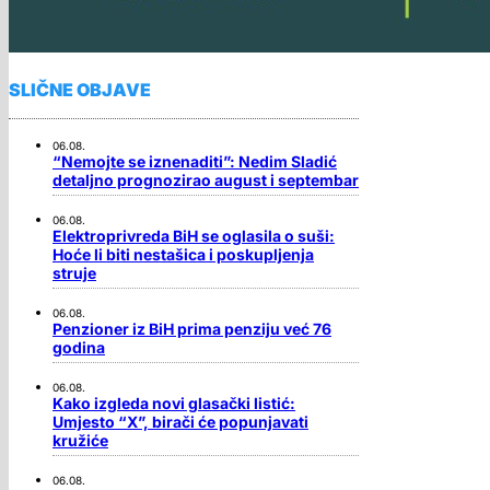
SLIČNE OBJAVE
06.08.
“Nemojte se iznenaditi”: Nedim Sladić
detaljno prognozirao august i septembar
06.08.
Elektroprivreda BiH se oglasila o suši:
Hoće li biti nestašica i poskupljenja
struje
06.08.
Penzioner iz BiH prima penziju već 76
godina
06.08.
Kako izgleda novi glasački listić:
Umjesto “X”, birači će popunjavati
kružiće
06.08.