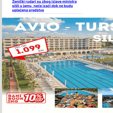
Zenički rudari su zbog izjave ministra
sišli u jamu, neće izaći dok ne budu
uplaćena sredstva