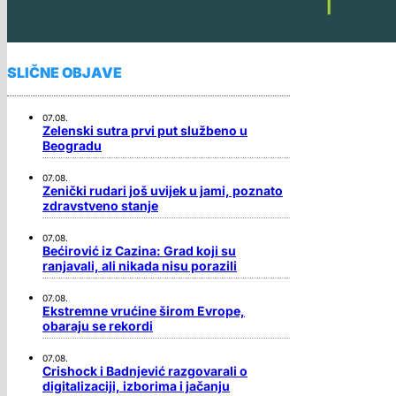
SLIČNE OBJAVE
07.08.
Zelenski sutra prvi put službeno u
Beogradu
07.08.
Zenički rudari još uvijek u jami, poznato
zdravstveno stanje
07.08.
Bećirović iz Cazina: Grad koji su
ranjavali, ali nikada nisu porazili
07.08.
Ekstremne vrućine širom Evrope,
obaraju se rekordi
07.08.
Crishock i Badnjević razgovarali o
digitalizaciji, izborima i jačanju