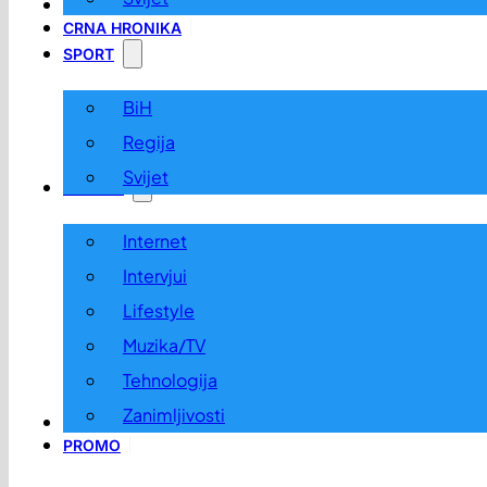
LOKALNO
CRNA HRONIKA
SPORT
BiH
Regija
Svijet
ZABAVA
Internet
Intervjui
Lifestyle
Muzika/TV
Tehnologija
Zanimljivosti
OGLASI I KONKURSI
PROMO