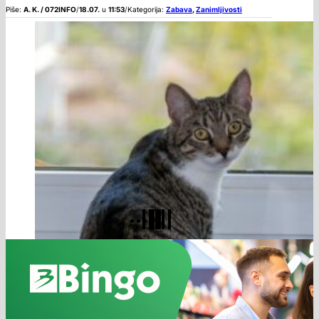
Piše:
A. K. / 072INFO
/
18.07.
u
11:53
/
Kategorija:
Zabava
,
Zanimljivosti