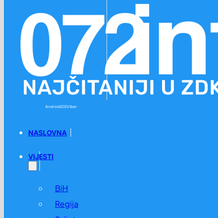
Preskoči na glavni sadržaj
Preskoči na podnožje
Android
iOS
Viber
NASLOVNA
VIJESTI
BiH
Regija