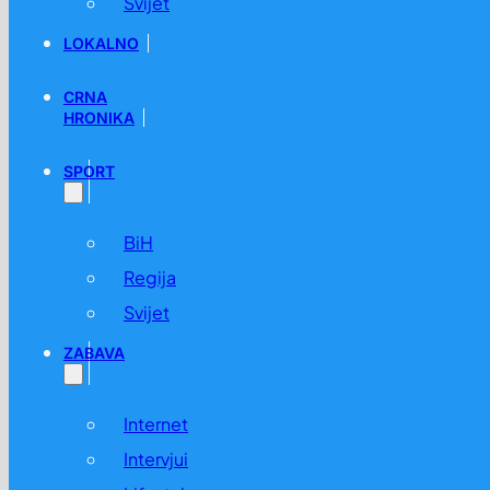
Svijet
LOKALNO
CRNA
HRONIKA
SPORT
BiH
Regija
Svijet
ZABAVA
Internet
Intervjui