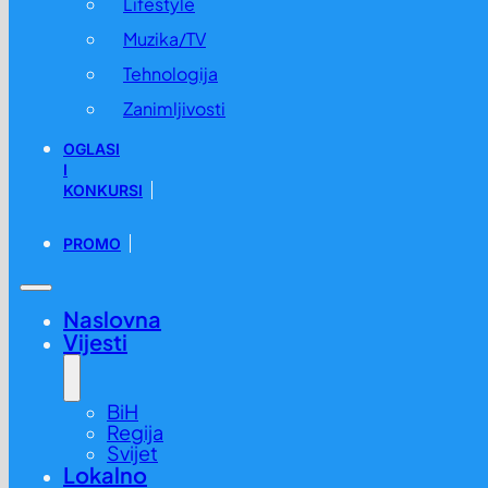
Lifestyle
Muzika/TV
Tehnologija
Zanimljivosti
OGLASI
I
KONKURSI
PROMO
Naslovna
Vijesti
BiH
Regija
Svijet
Lokalno