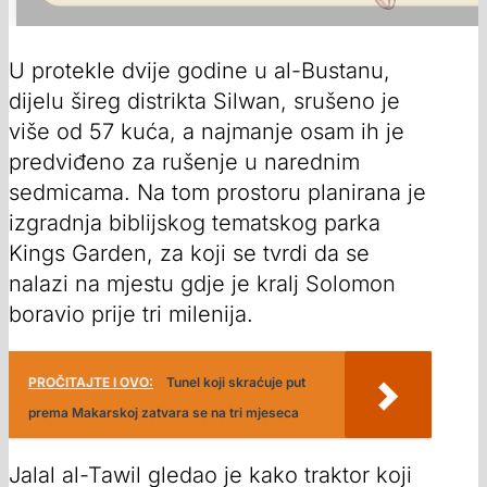
U protekle dvije godine u al-Bustanu,
dijelu šireg distrikta Silwan, srušeno je
više od 57 kuća, a najmanje osam ih je
predviđeno za rušenje u narednim
sedmicama. Na tom prostoru planirana je
izgradnja biblijskog tematskog parka
Kings Garden, za koji se tvrdi da se
nalazi na mjestu gdje je kralj Solomon
boravio prije tri milenija.
PROČITAJTE I OVO:
Tunel koji skraćuje put
prema Makarskoj zatvara se na tri mjeseca
Jalal al-Tawil gledao je kako traktor koji