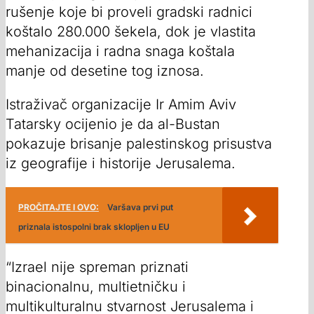
rušenje koje bi proveli gradski radnici
koštalo 280.000 šekela, dok je vlastita
mehanizacija i radna snaga koštala
manje od desetine tog iznosa.
Istraživač organizacije Ir Amim Aviv
Tatarsky ocijenio je da al-Bustan
pokazuje brisanje palestinskog prisustva
iz geografije i historije Jerusalema.
PROČITAJTE I OVO:
Varšava prvi put
priznala istospolni brak sklopljen u EU
“Izrael nije spreman priznati
binacionalnu, multietničku i
multikulturalnu stvarnost Jerusalema i