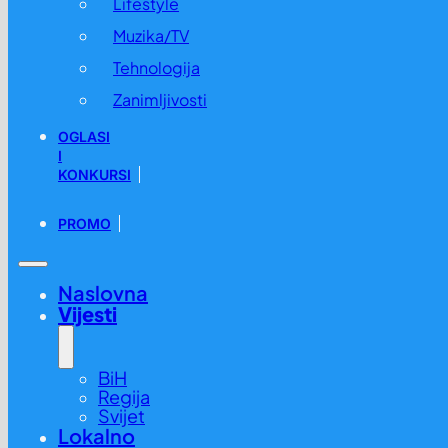
Lifestyle
Muzika/TV
Tehnologija
Zanimljivosti
OGLASI
I
KONKURSI
PROMO
Naslovna
Vijesti
BiH
Regija
Svijet
Lokalno