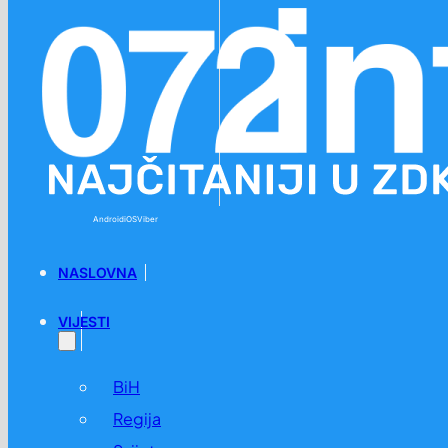
Preskoči na glavni sadržaj
Preskoči na podnožje
Android
iOS
Viber
NASLOVNA
VIJESTI
BiH
Regija