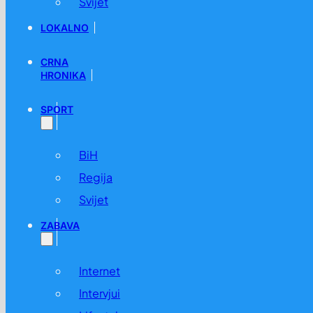
Svijet
LOKALNO
CRNA
HRONIKA
SPORT
BiH
Regija
Svijet
ZABAVA
Internet
Intervjui