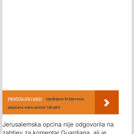
PROČITAJTE I OVO:
Ujedinjeno Kraljevstvo
pojačava vojnu pomoć Ukrajini
Jerusalemska općina nije odgovorila na
zahtjev za komentar Guardiana, ali je