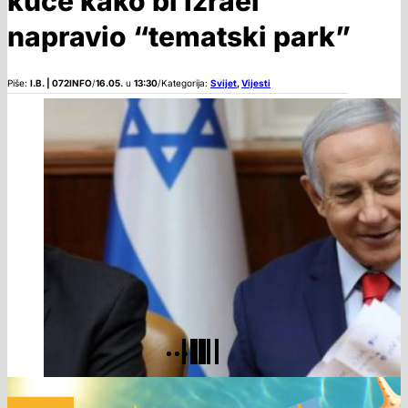
kuće kako bi Izrael
napravio “tematski park”
Piše:
I.B. | 072INFO
/
16.05.
u
13:30
/
Kategorija:
Svijet
,
Vijesti