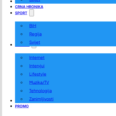
LOKALNO
CRNA HRONIKA
SPORT
BiH
Regija
Svijet
ZABAVA
Internet
Intervjui
Lifestyle
Muzika/TV
Tehnologija
Zanimljivosti
OGLASI I KONKURSI
PROMO