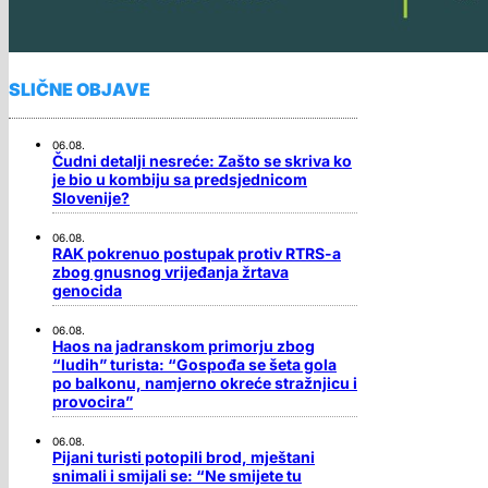
SLIČNE OBJAVE
06.08.
Čudni detalji nesreće: Zašto se skriva ko
je bio u kombiju sa predsjednicom
Slovenije?
06.08.
RAK pokrenuo postupak protiv RTRS-a
zbog gnusnog vrijeđanja žrtava
genocida
06.08.
Haos na jadranskom primorju zbog
“ludih” turista: “Gospođa se šeta gola
po balkonu, namjerno okreće stražnjicu i
provocira”
06.08.
Pijani turisti potopili brod, mještani
snimali i smijali se: “Ne smijete tu