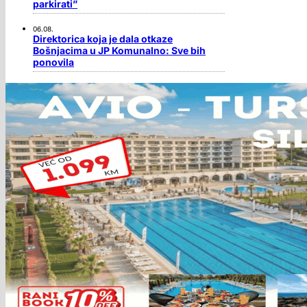
parkirati”
06.08.
Direktorica koja je dala otkaze
Bošnjacima u JP Komunalno: Sve bih
ponovila