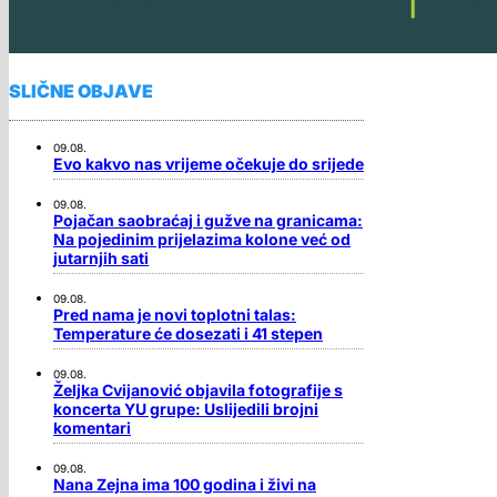
SLIČNE OBJAVE
09.08.
Evo kakvo nas vrijeme očekuje do srijede
09.08.
Pojačan saobraćaj i gužve na granicama:
Na pojedinim prijelazima kolone već od
jutarnjih sati
09.08.
Pred nama je novi toplotni talas:
Temperature će dosezati i 41 stepen
09.08.
Željka Cvijanović objavila fotografije s
koncerta YU grupe: Uslijedili brojni
komentari
09.08.
Nana Zejna ima 100 godina i živi na