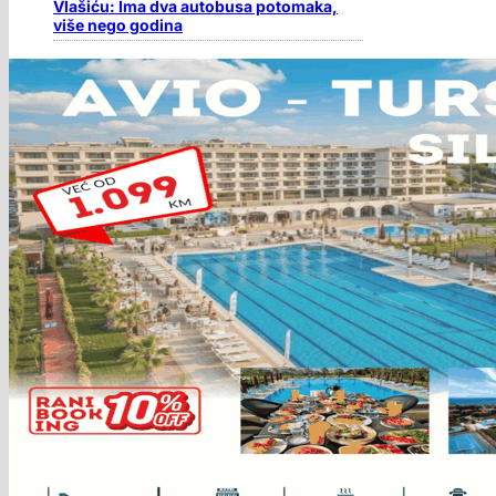
Vlašiću: Ima dva autobusa potomaka,
više nego godina