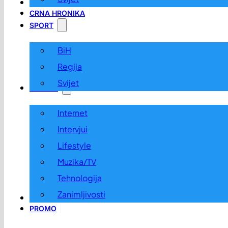
LOKALNO
CRNA HRONIKA
SPORT
BiH
Regija
Svijet
ZABAVA
Internet
Intervjui
Lifestyle
Muzika/TV
Tehnologija
Zanimljivosti
OGLASI I KONKURSI
PROMO