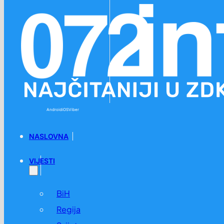
Preskoči na glavni sadržaj
Preskoči na podnožje
Android
iOS
Viber
NASLOVNA
VIJESTI
BiH
Regija