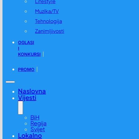
Lifestyle
Muzika/TV
Tehnologija
Zanimljivosti
OGLASI
I
KONKURSI
PROMO
Naslovna
Vijesti
BiH
Regija
Svijet
Lokalno