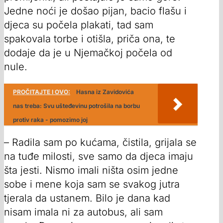
Jedne noći je došao pijan, bacio flašu i
djeca su počela plakati, tad sam
spakovala torbe i otišla, priča ona, te
dodaje da je u Njemačkoj počela od
nule.
PROČITAJTE I OVO:
Hasna iz Zavidovića
nas treba: Svu ušteđevinu potrošila na borbu
protiv raka - pomozimo joj
– Radila sam po kućama, čistila, grijala se
na tuđe milosti, sve samo da djeca imaju
šta jesti. Nismo imali ništa osim jedne
sobe i mene koja sam se svakog jutra
tjerala da ustanem. Bilo je dana kad
nisam imala ni za autobus, ali sam