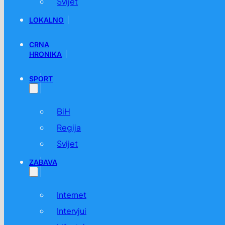
Svijet
LOKALNO
CRNA
HRONIKA
SPORT
BiH
Regija
Svijet
ZABAVA
Internet
Intervjui