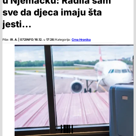
u Njemačku: Radila sam
sve da djeca imaju šta
jesti…
Piše:
IR. A. | 072INFO
/
16.12.
u
17:26
/
Kategorija:
Crna Hronika