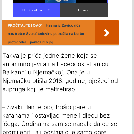
PROČITAJTE I OVO:
Hasna iz Zavidovića
nas treba: Svu ušteđevinu potrošila na borbu
protiv raka - pomozimo joj
Takva je priča jedne žene koja se
anonimno javila na Facebook stranicu
Balkanci u Njemačkoj. Ona je u
Njemačku otišla 2018. godine, bježeći od
supruga koji je maltretirao.
– Svaki dan je pio, trošio pare u
kafanama i ostavljao mene i djecu bez
ičega. Godinama sam se nadala da će se
promijeniti, ali postajalo je samo gore.