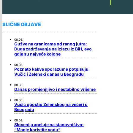
SLIČNE OBJAVE
08.08.
Gužve na granicama od ranog jutra:
Duga zadržavanja na izlazu iz BiH, evo
gdje su najveće kolone
08.08.
Poznato kakve sporazume potpisuju
Vučić i Zelenski danas u Beogradu
08.08.
Danas promjenjljivo i nestabilno vrijeme
08.08.
Vučić ugostio Zelenskog na večeri u
Beogradu
08.08.
Slovenija apeluje na stanovništvo:
“Manje koristite vodu”