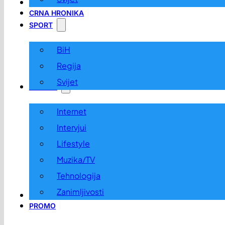
LOKALNO
CRNA HRONIKA
SPORT
BiH
Regija
Svijet
ZABAVA
Internet
Intervjui
Lifestyle
Muzika/TV
Tehnologija
Zanimljivosti
OGLASI I KONKURSI
PROMO