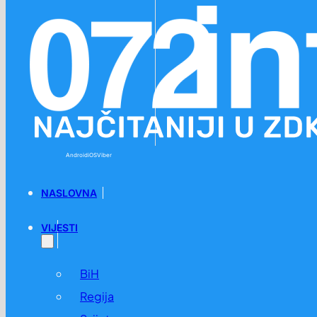
Preskoči na glavni sadržaj
Preskoči na podnožje
Android
iOS
Viber
NASLOVNA
VIJESTI
BiH
Regija