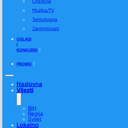
Lifestyle
Muzika/TV
Tehnologija
Zanimljivosti
OGLASI
I
KONKURSI
PROMO
Naslovna
Vijesti
BiH
Regija
Svijet
Lokalno