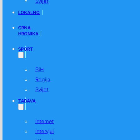
Svijet
LOKALNO
CRNA
HRONIKA
SPORT
BiH
Regija
Svijet
ZABAVA
Internet
Intervjui