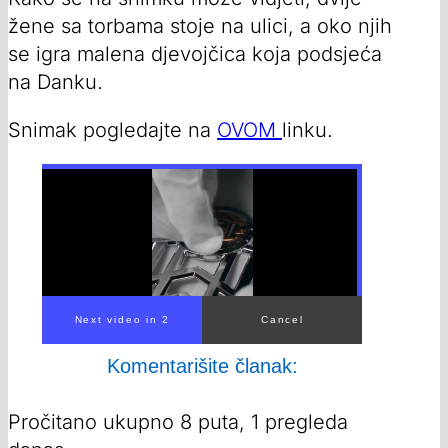
žene sa torbama stoje na ulici, a oko njih
se igra malena djevojčica koja podsjeća
na Danku.
Snimak pogledajte na
OVOM
linku.
00:00
/
00:29
Komentarišite članak:
Pročitano ukupno 8 puta, 1 pregleda