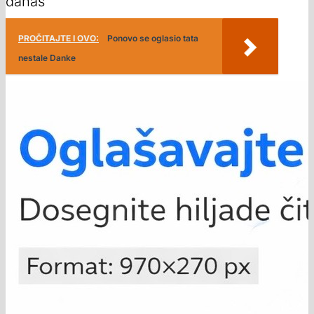
danas
PROČITAJTE I OVO:
Ponovo se oglasio tata
nestale Danke