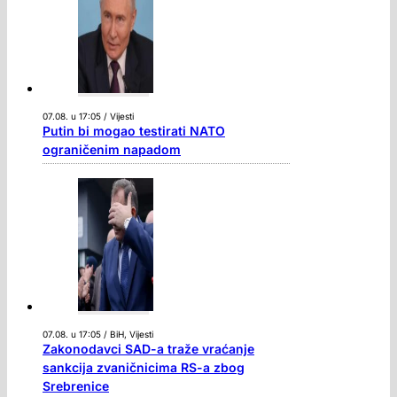
07.08. u 17:05 / Vijesti
Putin bi mogao testirati NATO
ograničenim napadom
07.08. u 17:05 / BiH, Vijesti
Zakonodavci SAD-a traže vraćanje
sankcija zvaničnicima RS-a zbog
Srebrenice