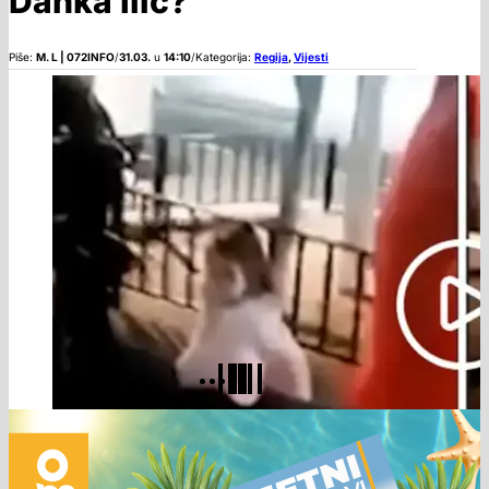
Danka Ilić?
Piše:
M. L | 072INFO
/
31.03.
u
14:10
/
Kategorija:
Regija
,
Vijesti