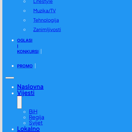
Lifestyle
Muzika/TV
Tehnologija
Zanimljivosti
OGLASI
I
KONKURSI
PROMO
Naslovna
Vijesti
BiH
Regija
Svijet
Lokalno