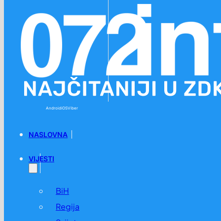
Preskoči na glavni sadržaj
Preskoči na podnožje
Android
iOS
Viber
NASLOVNA
VIJESTI
BiH
Regija