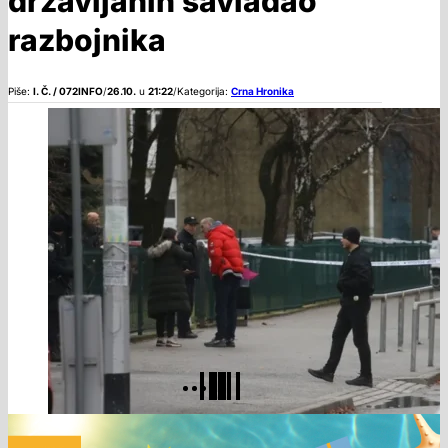
državljanin savladao
razbojnika
Piše:
I. Č. / 072INFO
/
26.10.
u
21:22
/
Kategorija:
Crna Hronika