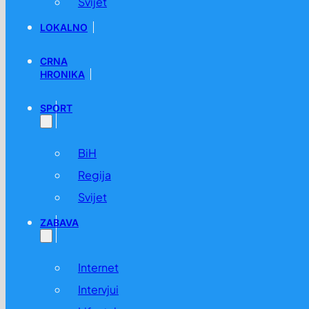
Svijet
LOKALNO
CRNA
HRONIKA
SPORT
BiH
Regija
Svijet
ZABAVA
Internet
Intervjui