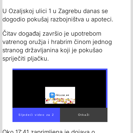
U Ozaljskoj ulici 1 u Zagrebu danas se
dogodio pokušaj razbojništva u apoteci.
Čitav događaj završio je upotrebom
vatrenog oružja i hrabrim činom jednog
stranog državljanina koji je pokušao
spriječiti pljačku.
Oko 17:41 zaprimljena je dojava o