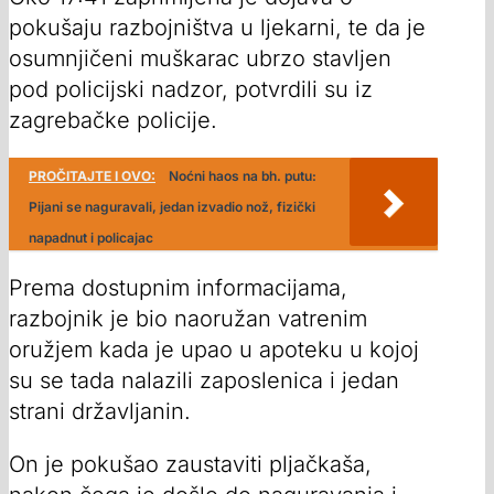
pokušaju razbojništva u ljekarni, te da je
osumnjičeni muškarac ubrzo stavljen
pod policijski nadzor, potvrdili su iz
zagrebačke policije.
PROČITAJTE I OVO:
Noćni haos na bh. putu:
Pijani se naguravali, jedan izvadio nož, fizički
napadnut i policajac
Prema dostupnim informacijama,
razbojnik je bio naoružan vatrenim
oružjem kada je upao u apoteku u kojoj
su se tada nalazili zaposlenica i jedan
strani državljanin.
On je pokušao zaustaviti pljačkaša,