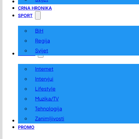
LOKALNO
CRNA HRONIKA
SPORT
BiH
Regija
Svijet
ZABAVA
Internet
Intervjui
Lifestyle
Muzika/TV
Tehnologija
Zanimljivosti
OGLASI I KONKURSI
PROMO