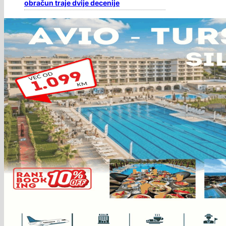
obračun traje dvije decenije