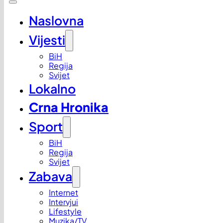
Naslovna
Vijesti
BiH
Regija
Svijet
Lokalno
Crna Hronika
Sport
BiH
Regija
Svijet
Zabava
Internet
Intervjui
Lifestyle
Muzika/TV