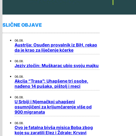
SLIČNE OBJAVE
06.08.
Austrija: Osuđen provalnik iz BiH, rekao
da je krao za liječenje kćerke
06.08.
Jeziv zločin: Muškarac ubio svoju majku
06.08.
Akcija “Trasa”: Uhapšene tri osobe,
nađeno 14 pušaka, pištolj i meci
06.08.
U Srbiji i Njemačkoj uhapšeni
osumnjičeni za krijumčarenje više od
900 migranata
06.08.
Ovo je fatalna bivša misica Boba zbog
koje su zaratili Elez i Ždrale: Krvavi