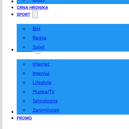
LOKALNO
CRNA HRONIKA
SPORT
BiH
Regija
Svijet
ZABAVA
Internet
Intervjui
Lifestyle
Muzika/TV
Tehnologija
Zanimljivosti
OGLASI I KONKURSI
PROMO