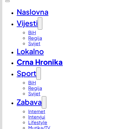
Naslovna
Vijesti
BiH
Regija
Svijet
Lokalno
Crna Hronika
Sport
BiH
Regija
Svijet
Zabava
Internet
Intervjui
Lifestyle
Muzika/TV