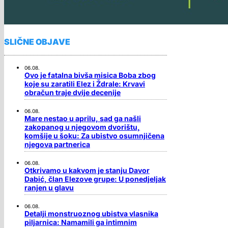
SLIČNE OBJAVE
06.08.
Ovo je fatalna bivša misica Boba zbog
koje su zaratili Elez i Ždrale: Krvavi
obračun traje dvije decenije
06.08.
Mare nestao u aprilu, sad ga našli
zakopanog u njegovom dvorištu,
komšije u šoku: Za ubistvo osumnjičena
njegova partnerica
06.08.
Otkrivamo u kakvom je stanju Davor
Dabić, član Elezove grupe: U ponedjeljak
ranjen u glavu
06.08.
Detalji monstruoznog ubistva vlasnika
piljarnica: Namamili ga intimnim