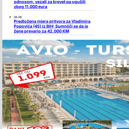
odnosom, vezali za krevet pa ugušili
zbog 11.000 eura
06.08.
Predložena mjera pritvora za Vladimira
Popovića (45) iz BiH: Sumnjiči se da je
žene prevario za 42.000 KM