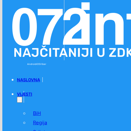
Preskoči na glavni sadržaj
Preskoči na podnožje
Android
iOS
Viber
NASLOVNA
VIJESTI
BiH
Regija