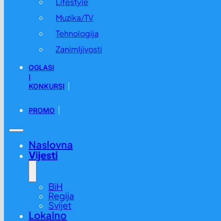
Lifestyle
Muzika/TV
Tehnologija
Zanimljivosti
OGLASI
I
KONKURSI
PROMO
Naslovna
Vijesti
BiH
Regija
Svijet
Lokalno