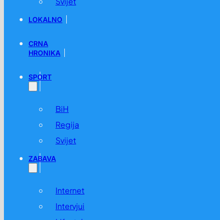
Svijet
LOKALNO
CRNA
HRONIKA
SPORT
BiH
Regija
Svijet
ZABAVA
Internet
Intervjui