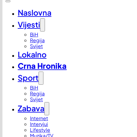
Naslovna
Vijesti
BiH
Regija
Svijet
Lokalno
Crna Hronika
Sport
BiH
Regija
Svijet
Zabava
Internet
Intervjui
Lifestyle
Muzika/TV