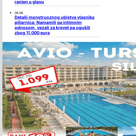
ranjen u glavu
06.08.
Detalji monstruoznog ubistva vlasnika
piljarnica: Namamili ga intimnim
odnosom, vezali za krevet pa ugušili
zbog 11.000 eura