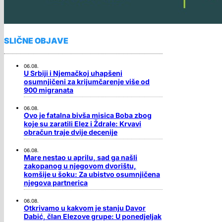
SLIČNE OBJAVE
06.08.
U Srbiji i Njemačkoj uhapšeni
osumnjičeni za krijumčarenje više od
900 migranata
06.08.
Ovo je fatalna bivša misica Boba zbog
koje su zaratili Elez i Ždrale: Krvavi
obračun traje dvije decenije
06.08.
Mare nestao u aprilu, sad ga našli
zakopanog u njegovom dvorištu,
komšije u šoku: Za ubistvo osumnjičena
njegova partnerica
06.08.
Otkrivamo u kakvom je stanju Davor
Dabić, član Elezove grupe: U ponedjeljak