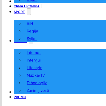
LOKALNO
CRNA HRONIKA
SPORT
BiH
Regija
Svijet
ZABAVA
Internet
Intervjui
Lifestyle
Muzika/TV
Tehnologija
Zanimljivosti
OGLASI I KONKURSI
PROMO