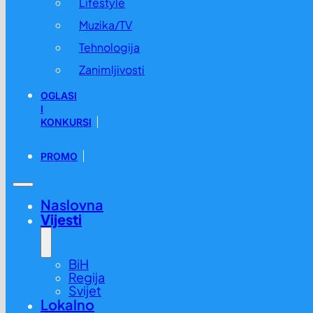
Lifestyle
Muzika/TV
Tehnologija
Zanimljivosti
OGLASI
I
KONKURSI
PROMO
Naslovna
Vijesti
BiH
Regija
Svijet
Lokalno