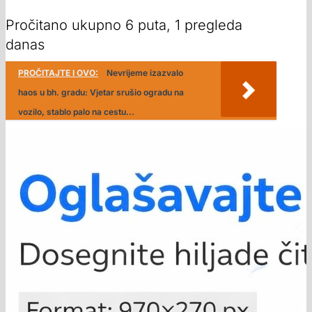
Pročitano ukupno 6 puta, 1 pregleda
danas
PROČITAJTE I OVO:
Nevrijeme izazvalo
haos u bh. gradu: Vjetar srušio ogradu na
vozilo, stablo palo na cestu...