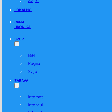
Svijet
LOKALNO
CRNA
HRONIKA
SPORT
BiH
Regija
Svijet
ZABAVA
Internet
Intervjui