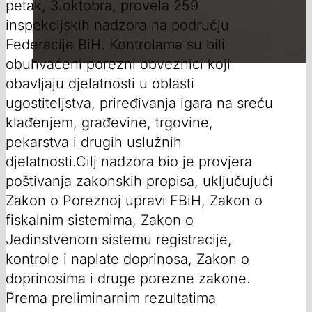
petak, 3.oktobra, provela 259
inspekcijskih nadzora na području
Federacije BiH. Kontrolama su bili
obuhvaćeni porezni obveznici koji
obavljaju djelatnosti u oblasti
ugostiteljstva, priređivanja igara na sreću
klađenjem, građevine, trgovine,
pekarstva i drugih uslužnih
djelatnosti.Cilj nadzora bio je provjera
poštivanja zakonskih propisa, uključujući
Zakon o Poreznoj upravi FBiH, Zakon o
fiskalnim sistemima, Zakon o
Jedinstvenom sistemu registracije,
kontrole i naplate doprinosa, Zakon o
doprinosima i druge porezne zakone.
Prema preliminarnim rezultatima