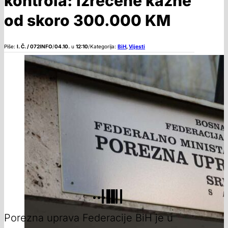
kontrola: Izrečene kazne
od skoro 300.000 KM
Piše:
I. Č. / 072INFO
/
04.10.
u
12:10
/
Kategorija:
BiH
,
Vijesti
Porezna uprava Federacije BiH je u