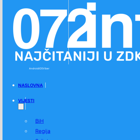
Preskoči na glavni sadržaj
Preskoči na podnožje
Android
iOS
Viber
NASLOVNA
VIJESTI
BiH
Regija