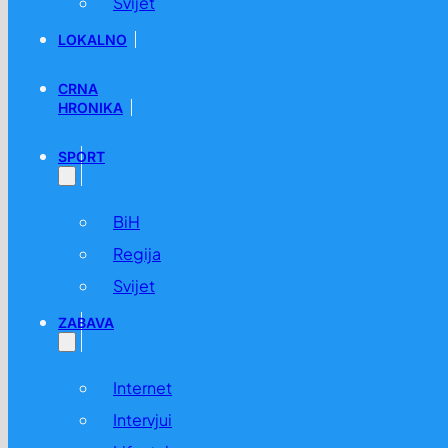
Svijet
LOKALNO
CRNA
HRONIKA
SPORT
BiH
Regija
Svijet
ZABAVA
Internet
Intervjui