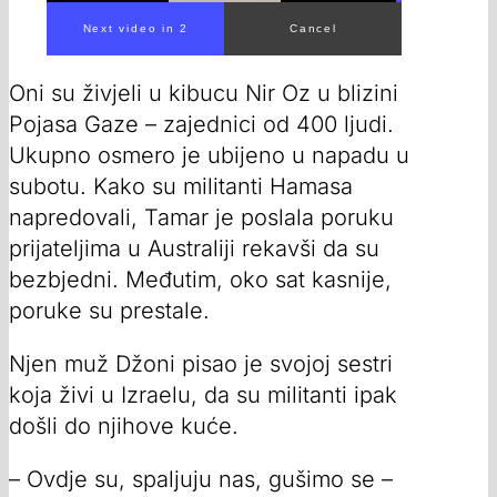
00:00
/
00:24
Oni su živjeli u kibucu Nir Oz u blizini
Pojasa Gaze – zajednici od 400 ljudi.
Ukupno osmero je ubijeno u napadu u
subotu. Kako su militanti Hamasa
napredovali, Tamar je poslala poruku
prijateljima u Australiji rekavši da su
bezbjedni. Međutim, oko sat kasnije,
poruke su prestale.
Njen muž Džoni pisao je svojoj sestri
koja živi u Izraelu, da su militanti ipak
došli do njihove kuće.
– Ovdje su, spaljuju nas, gušimo se –