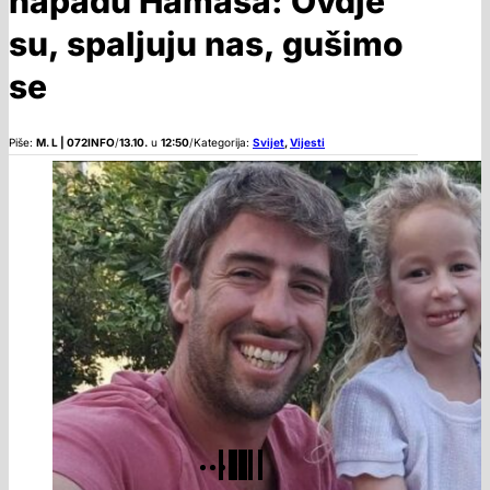
napadu Hamasa: Ovdje
su, spaljuju nas, gušimo
se
Piše:
M. L | 072INFO
/
13.10.
u
12:50
/
Kategorija:
Svijet
,
Vijesti