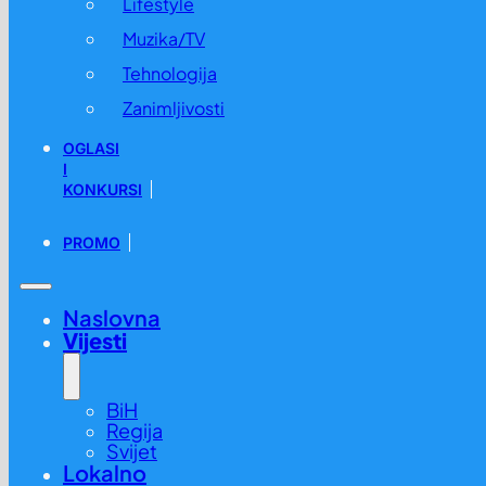
Lifestyle
Muzika/TV
Tehnologija
Zanimljivosti
OGLASI
I
KONKURSI
PROMO
Naslovna
Vijesti
BiH
Regija
Svijet
Lokalno