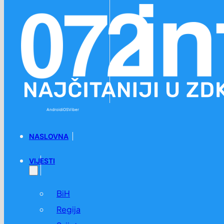
Preskoči na glavni sadržaj
Preskoči na podnožje
Android
iOS
Viber
NASLOVNA
VIJESTI
BiH
Regija