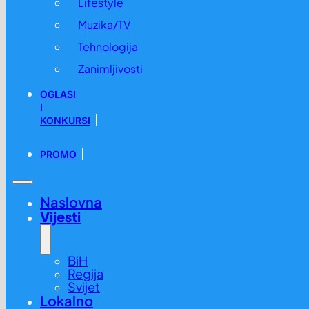
Lifestyle
Muzika/TV
Tehnologija
Zanimljivosti
OGLASI
I
KONKURSI
PROMO
Naslovna
Vijesti
BiH
Regija
Svijet
Lokalno