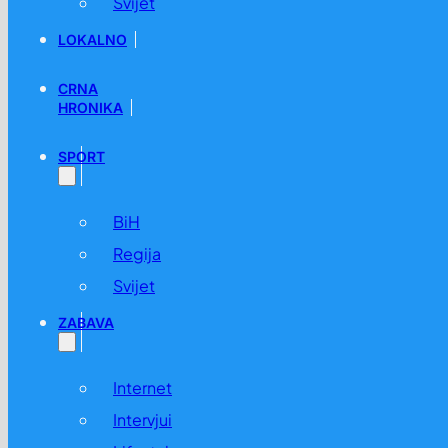
Svijet
LOKALNO
CRNA
HRONIKA
SPORT
BiH
Regija
Svijet
ZABAVA
Internet
Intervjui