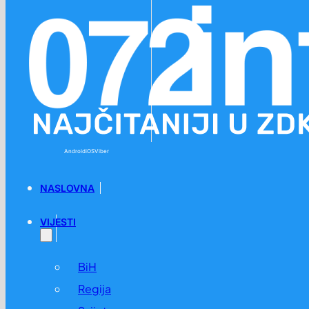
Preskoči na glavni sadržaj
Preskoči na podnožje
Android
iOS
Viber
NASLOVNA
VIJESTI
BiH
Regija