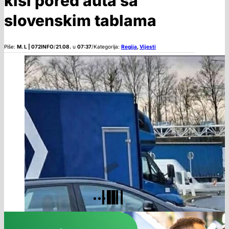
kiši pored auta sa
slovenskim tablama
Piše:
M. L | 072INFO
/
21.08.
u
07:37
/
Kategorija:
Regija
,
Vijesti