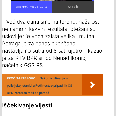
Sljedeći video za 1
Otkaži
– Već dva dana smo na terenu, nažalost
nemamo nikakvih rezultata, otežani su
uslovi jer je voda zaista velika i mutna.
Potraga je za danas okončana,
nastavljamo sutra od 8 sati ujutro – kazao
je za RTV BPK sinoć Nenad Ikonić,
načelnik GSS RS.
PROČITAJTE I OVO:
Nakon ispitivanja u
policijskoj stanici u Foči nestao pripadnik OS
BIH: Porodica moli za pomoć
Iščekivanje vijesti