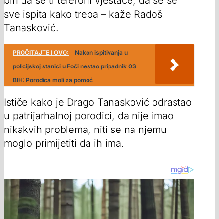
bih da se ti telefoni vještače, da se se
sve ispita kako treba – kaže Radoš
Tanasković.
PROČITAJTE I OVO:
Nakon ispitivanja u
policijskoj stanici u Foči nestao pripadnik OS
BIH: Porodica moli za pomoć
Ističe kako je Drago Tanasković odrastao
u patrijarhalnoj porodici, da nije imao
nikakvih problema, niti se na njemu
moglo primijetiti da ih ima.