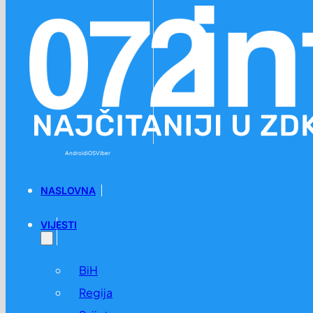
Preskoči na glavni sadržaj
Preskoči na podnožje
Android
iOS
Viber
NASLOVNA
VIJESTI
BiH
Regija