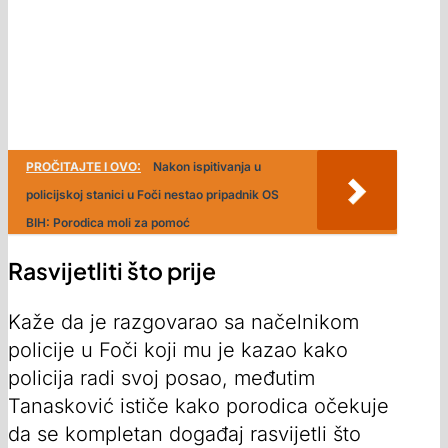
PROČITAJTE I OVO:
Nakon ispitivanja u
policijskoj stanici u Foči nestao pripadnik OS
BIH: Porodica moli za pomoć
Rasvijetliti što prije
Kaže da je razgovarao sa načelnikom
policije u Foči koji mu je kazao kako
policija radi svoj posao, međutim
Tanasković ističe kako porodica očekuje
da se kompletan događaj rasvijetli što