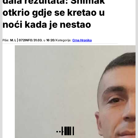
dala rezultata: Snimak
otkrio gdje se kretao u
noći kada je nestao
Piše:
M. L | 072INFO
/
31.03.
u
16:20
/
Kategorija:
Crna Hronika