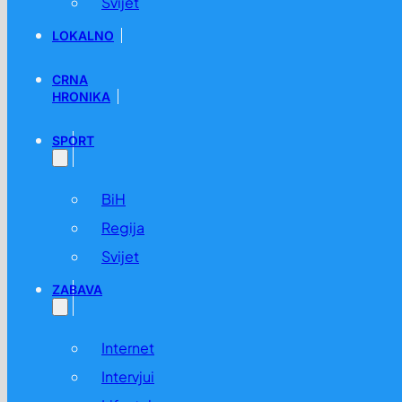
Svijet
LOKALNO
CRNA
HRONIKA
SPORT
BiH
Regija
Svijet
ZABAVA
Internet
Intervjui