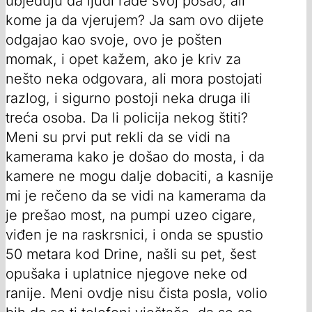
ubjeđuju da ljudi rade svoj posao, ali
kome ja da vjerujem? Ja sam ovo dijete
odgajao kao svoje, ovo je pošten
momak, i opet kažem, ako je kriv za
nešto neka odgovara, ali mora postojati
razlog, i sigurno postoji neka druga ili
treća osoba. Da li policija nekog štiti?
Meni su prvi put rekli da se vidi na
kamerama kako je došao do mosta, i da
kamere ne mogu dalje dobaciti, a kasnije
mi je rečeno da se vidi na kamerama da
je prešao most, na pumpi uzeo cigare,
viđen je na raskrsnici, i onda se spustio
50 metara kod Drine, našli su pet, šest
opušaka i uplatnice njegove neke od
ranije. Meni ovdje nisu čista posla, volio