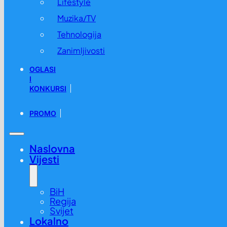
Lifestyle
Muzika/TV
Tehnologija
Zanimljivosti
OGLASI
I
KONKURSI
PROMO
Naslovna
Vijesti
BiH
Regija
Svijet
Lokalno