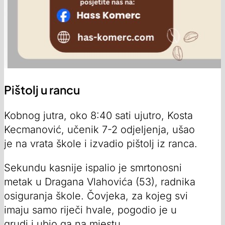
Pištolj u rancu
Kobnog jutra, oko 8:40 sati ujutro, Kosta
Kecmanović, učenik 7-2 odjeljenja, ušao
je na vrata škole i izvadio pištolj iz ranca.
Sekundu kasnije ispalio je smrtonosni
metak u Dragana Vlahovića (53), radnika
osiguranja škole. Čovjeka, za kojeg svi
imaju samo riječi hvale, pogodio je u
grudi i ubio ga na mjestu.