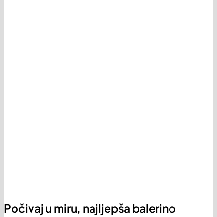
Počivaj u miru, najljepša balerino