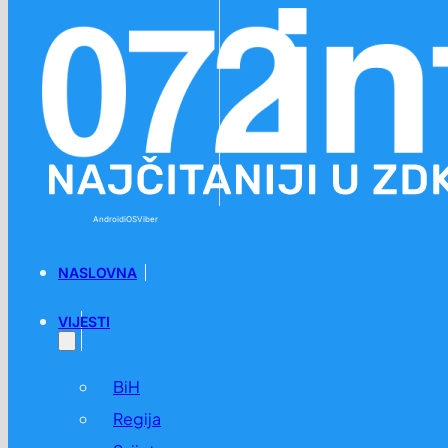
Preskoči na glavni sadržaj
Preskoči na podnožje
Android
iOS
Viber
NASLOVNA
VIJESTI
BiH
Regija