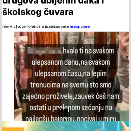
drugova ubijenih đaka i
školskog čuvara
Piše:
M. L | 072INFO
/
05.05.
u
18:40
/
Kategorija:
Regija
,
Vijesti