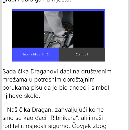
00:00
/
00:42
Sada čika Draganovi đaci na društvenim
mrežama u potresnim oproštajnim
porukama pišu da je bio anđeo i simbol
njihove škole.
– Naš čika Dragan, zahvaljujući kome
smo se kao đaci “Ribnikara”, ali i naši
roditelji, osjećali sigurno. Čovjek zbog