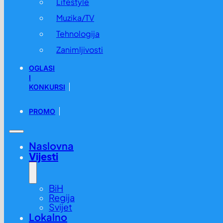
Lifestyle
Muzika/TV
Tehnologija
Zanimljivosti
OGLASI
I
KONKURSI
PROMO
Naslovna
Vijesti
BiH
Regija
Svijet
Lokalno