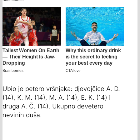
Ubio je petero vršnjaka: djevojčice A. D.
(14), K. M. (14), M. A. (14), E. K. (14) i
druga A. Č. (14). Ukupno devetero
nevinih duša.