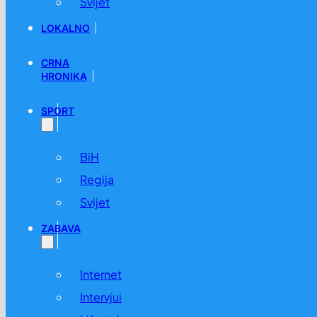
Svijet
LOKALNO
CRNA
HRONIKA
SPORT
BiH
Regija
Svijet
ZABAVA
Internet
Intervjui