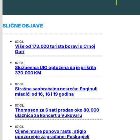
SLIČNE OBJAVE
07.08.
Više od 173.000 turista boravi u Crnoj
Gori
07.08.
Službenica UIO optužena da je prikrila
370.000 KM
07.08.
Strašna saobraćajna nesreća: Poginuli
mladići od 16, 16 i 19 godina
07.08.
Thompson za 6 sati prodao oko 80.000
ulaznica za koncert u Vukovaru
07.08.
Cijene hrane ponovo rastu, stiglo
upozorenje za građane: Poskupjeli