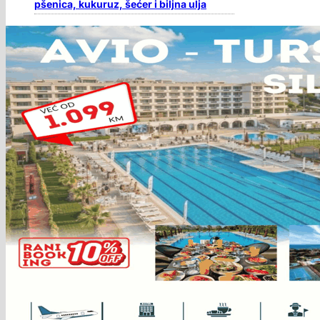
pšenica, kukuruz, šećer i biljna ulja