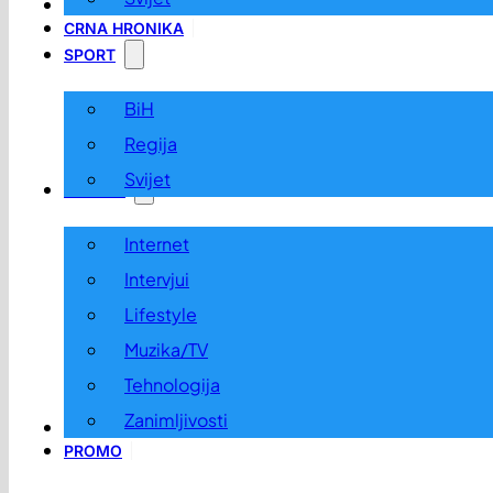
LOKALNO
CRNA HRONIKA
SPORT
BiH
Regija
Svijet
ZABAVA
Internet
Intervjui
Lifestyle
Muzika/TV
Tehnologija
Zanimljivosti
OGLASI I KONKURSI
PROMO