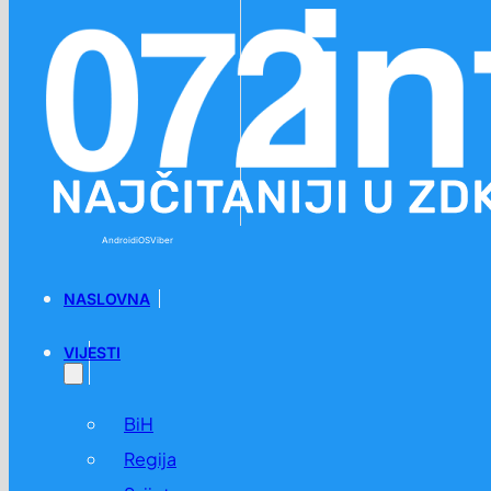
Preskoči na glavni sadržaj
Preskoči na podnožje
Android
iOS
Viber
NASLOVNA
VIJESTI
BiH
Regija