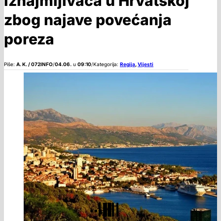
iznajmljivača u Hrvatskoj
zbog najave povećanja
poreza
Piše:
A. K. / 072INFO
/
04.06.
u
09:10
/
Kategorija:
Regija
,
Vijesti