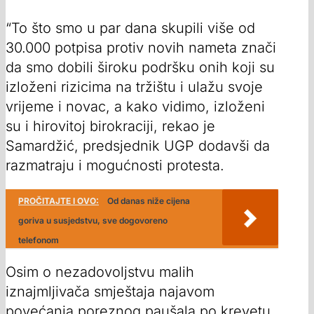
“To što smo u par dana skupili više od
30.000 potpisa protiv novih nameta znači
da smo dobili široku podršku onih koji su
izloženi rizicima na tržištu i ulažu svoje
vrijeme i novac, a kako vidimo, izloženi
su i hirovitoj birokraciji, rekao je
Samardžić, predsjednik UGP dodavši da
razmatraju i mogućnosti protesta.
PROČITAJTE I OVO:
Od danas niže cijena
goriva u susjedstvu, sve dogovoreno
telefonom
Osim o nezadovoljstvu malih
iznajmljivača smještaja najavom
povećanja poreznog paušala po krevetu,