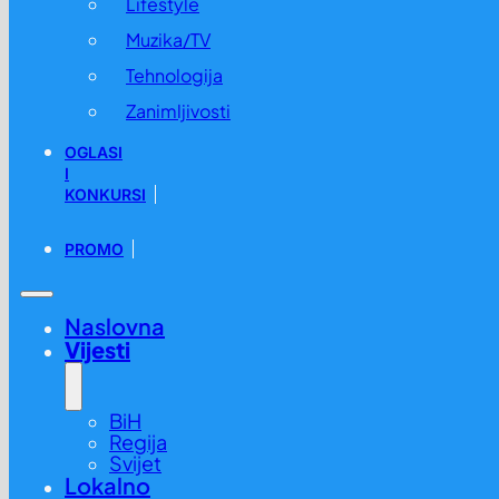
Lifestyle
Muzika/TV
Tehnologija
Zanimljivosti
OGLASI
I
KONKURSI
PROMO
Naslovna
Vijesti
BiH
Regija
Svijet
Lokalno