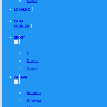
Svijet
LOKALNO
CRNA
HRONIKA
SPORT
BiH
Regija
Svijet
ZABAVA
Internet
Intervjui