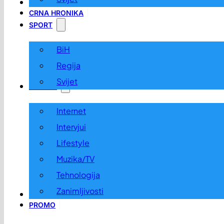
LOKALNO
CRNA HRONIKA
SPORT
BiH
Regija
Svijet
ZABAVA
Internet
Intervjui
Lifestyle
Muzika/TV
Tehnologija
Zanimljivosti
OGLASI I KONKURSI
PROMO