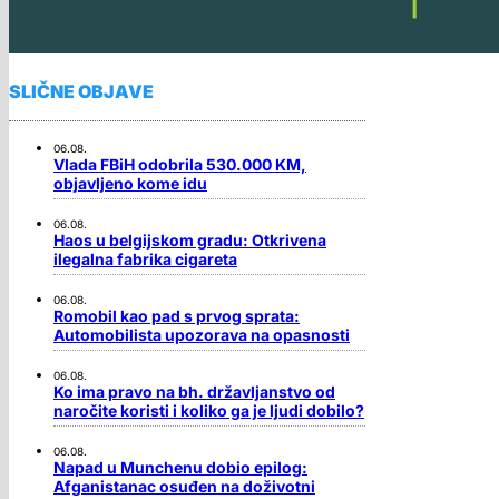
SLIČNE OBJAVE
06.08.
Vlada FBiH odobrila 530.000 KM,
objavljeno kome idu
06.08.
Haos u belgijskom gradu: Otkrivena
ilegalna fabrika cigareta
06.08.
Romobil kao pad s prvog sprata:
Automobilista upozorava na opasnosti
06.08.
Ko ima pravo na bh. državljanstvo od
naročite koristi i koliko ga je ljudi dobilo?
06.08.
Napad u Munchenu dobio epilog:
Afganistanac osuđen na doživotni