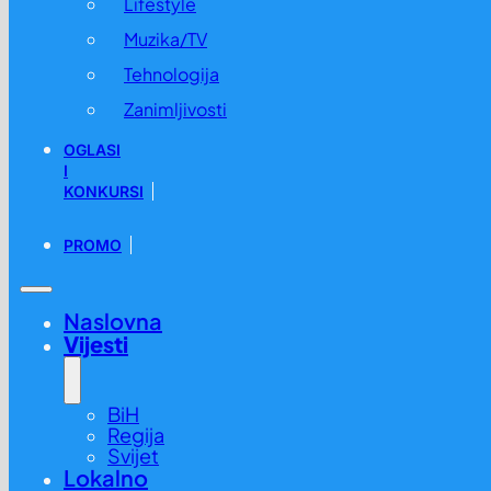
Lifestyle
Muzika/TV
Tehnologija
Zanimljivosti
OGLASI
I
KONKURSI
PROMO
Naslovna
Vijesti
BiH
Regija
Svijet
Lokalno