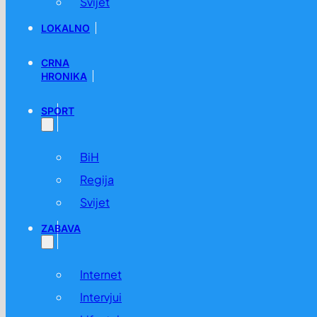
Svijet
LOKALNO
CRNA
HRONIKA
SPORT
BiH
Regija
Svijet
ZABAVA
Internet
Intervjui