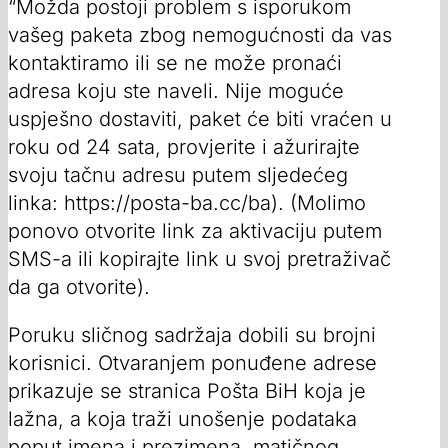
“Možda postoji problem s isporukom
vašeg paketa zbog nemogućnosti da vas
kontaktiramo ili se ne može pronaći
adresa koju ste naveli. Nije moguće
uspješno dostaviti, paket će biti vraćen u
roku od 24 sata, provjerite i ažurirajte
svoju tačnu adresu putem sljedećeg
linka: https://posta-ba.cc/ba). (Molimo
ponovo otvorite link za aktivaciju putem
SMS-a ili kopirajte link u svoj pretraživač
da ga otvorite).
Poruku sličnog sadržaja dobili su brojni
korisnici. Otvaranjem ponuđene adrese
prikazuje se stranica Pošta BiH koja je
lažna, a koja traži unošenje podataka
poput imena i prezimena, matičnog