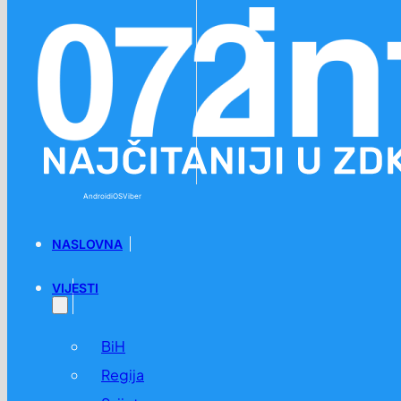
Preskoči na glavni sadržaj
Preskoči na podnožje
Android
iOS
Viber
NASLOVNA
VIJESTI
BiH
Regija