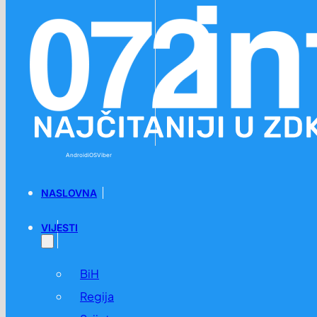
Preskoči na glavni sadržaj
Preskoči na podnožje
Android
iOS
Viber
NASLOVNA
VIJESTI
BiH
Regija