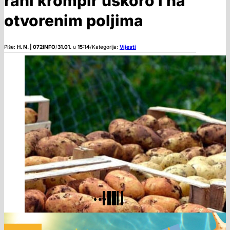
rani krompir uskoro i na
otvorenim poljima
Piše:
H. N. | 072INFO
/
31.01.
u
15:14
/
Kategorija:
Vijesti