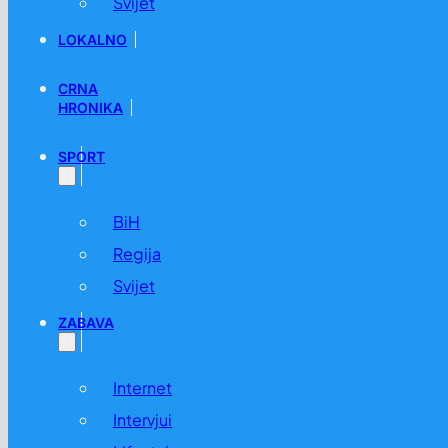
Svijet
LOKALNO
CRNA
HRONIKA
SPORT
BiH
Regija
Svijet
ZABAVA
Internet
Intervjui