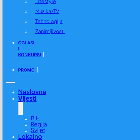
Lifestyle
Muzika/TV
Tehnologija
Zanimljivosti
OGLASI
I
KONKURSI
PROMO
Naslovna
Vijesti
BiH
Regija
Svijet
Lokalno