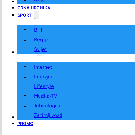
LOKALNO
CRNA HRONIKA
SPORT
BiH
Regija
Svijet
ZABAVA
Internet
Intervjui
Lifestyle
Muzika/TV
Tehnologija
Zanimljivosti
OGLASI I KONKURSI
PROMO