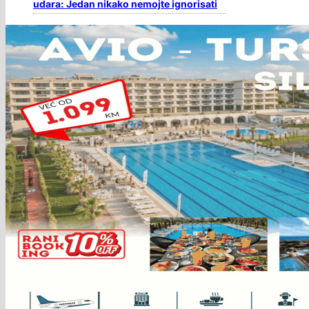
udara: Jedan nikako nemojte ignorisati