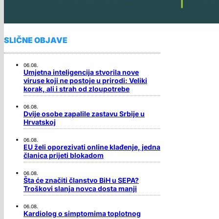
SLIČNE OBJAVE
06.08.
Umjetna inteligencija stvorila nove
viruse koji ne postoje u prirodi: Veliki
korak, ali i strah od zloupotrebe
06.08.
Dvije osobe zapalile zastavu Srbije u
Hrvatskoj
06.08.
EU želi oporezivati online klađenje, jedna
članica prijeti blokadom
06.08.
Šta će značiti članstvo BiH u SEPA?
Troškovi slanja novca dosta manji
06.08.
Kardiolog o simptomima toplotnog